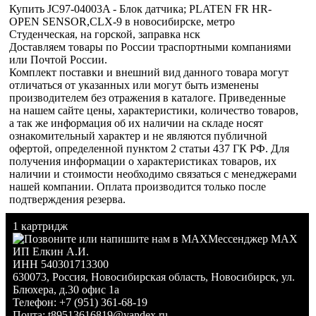
Купить JC97-04003A - Блок датчика; PLATEN FR HR-
OPEN SENSOR,CLX-9 в новосибирске, метро
Студенческая, на горской, заправка нск
Доставляем товары по России траспортными компаниями
или Почтой России.
Комплект поставки и внешний вид данного товара могут
отличаться от указанных или могут быть изменены
производителем без отражения в каталоге. Приведенные
на нашем сайте цены, характеристики, количество товаров,
а так же информация об их наличии на складе носят
ознакомительный характер и не являются публичной
офертой, определенной пунктом 2 статьи 437 ГК РФ. Для
получения информации о характеристиках товаров, их
наличии и стоимости необходимо связаться с менеджерами
нашей компании. Оплата производится только после
подтверждения резерва.
1 картридж
Мессенджер MAX
ИП Елкин А.И.
ИНН 540301713300
630073
,
Россия
,
Новосибирская область
,
Новосибирск
,
ул.
Блюхера, д.30 офис 1а
Телефон:
+7 (951) 361-68-19
Почта:
t89513616819@yandex.ru