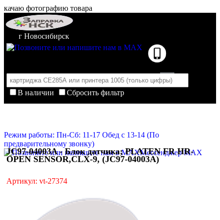
качаю фотографию товара
г Новосибирск
В наличии
Сбросить фильтр
Корзина пуста
Очистить корзину
Режим работы: Пн-Сб: 11-17 Обед с 13-14 (По
предварительному звонку)
JC97-04003A - Блок датчика; PLATEN FR HR-
Мессенджер MAX
OPEN SENSOR,CLX-9, (JC97-04003A)
Артикул: vt-27374