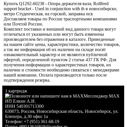
Купить Q1292-60238 - Опора держателя вала; Rollfeed
support bracket - Used in conjunction with th в новосибирске,
метро Студенческая, на горской, заправка нск
Доставляем товары по России траспортными компаниями
или Почтой России.
Комплект поставки и внешний вид данного товара могут
отличаться от указанных или могут быть изменены
производителем без отражения в каталоге. Приведенные
на нашем сайте цены, характеристики, количество товаров,
а так же информация об их наличии на складе носят
ознакомительный характер и не являются публичной
офертой, определенной пунктом 2 статьи 437 ГК РФ. Для
получения информации о характеристиках товаров, их
наличии и стоимости необходимо связаться с менеджерами
нашей компании. Оплата производится только после
подтверждения резерва.
1 картридж
Мессенджер MAX
ИП Елкин А.И.
ИНН 540301713300
630073
,
Россия
,
Новосибирская область
,
Новосибирск
,
ул.
Блюхера, д.30 офис 1а
Телефон:
+7 (951) 361-68-19
Почта:
t89513616819@yandex.ru