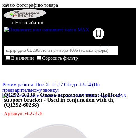
качаю фотографию товара
г Новосибирск
В наличии
Сбросить фильтр
Корзина пуста
Очистить корзину
Режим работы: Пн-Сб: 11-17 Обед с 13-14 (По
предварительному звонку)
Q1292-60238 - Опора держателя вала; Rollfeed
Мессенджер MAX
support bracket - Used in conjunction with th,
(Q1292-60238)
Артикул: vt-27376