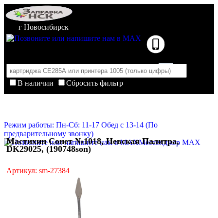
г Новосибирск
В наличии
Сбросить фильтр
Корзина пуста
Очистить корзину
Режим работы: Пн-Сб: 11-17 Обед с 13-14 (По
предварительному звонку)
Мастихин Сонет №1018, Невская Палитра,
Мессенджер MAX
DK29025, (190748son)
Артикул: sm-27384