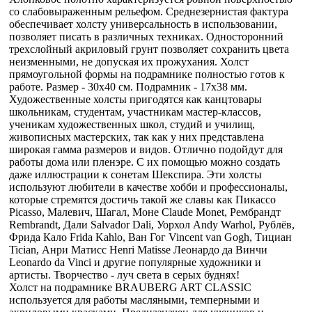
со слабовыраженным рельефом. Среднезернистая фактура
обеспечивает холсту универсальность в использовании,
позволяет писать в различных техниках. Односторонний
трехслойный акриловый грунт позволяет сохранить цвета
неизменными, не допуская их прожухания. Холст
прямоугольной формы на подрамнике полностью готов к
работе. Размер - 30x40 см. Подрамник - 17х38 мм.
Художественные холсты пригодятся как канцтовары
школьникам, студентам, участникам мастер-классов,
ученикам художественных школ, студий и училищ,
живописных мастерских, так как у них представлена
широкая гамма размеров и видов. Отлично подойдут для
работы дома или пленэре. С их помощью можно создать
даже иллюстрации к сонетам Шекспира. Эти холсты
используют любители в качестве хобби и профессионалы,
которые стремятся достичь такой же славы как Пикассо
Picasso, Малевич, Шагал, Моне Claude Monet, Рембрандт
Rembrandt, Дали Salvador Dali, Уорхол Andy Warhol, Рублёв,
Фрида Кало Frida Kahlo, Ван Гог Vincent van Gogh, Тициан
Tician, Анри Матисс Henri Matisse Леонардо да Винчи
Leonardo da Vinci и другие популярные художники и
артисты. Творчество - луч света в серых буднях!
Холст на подрамнике BRAUBERG ART CLASSIC
используется для работы масляными, темперными и