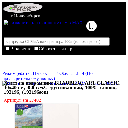
г Новосибирск
В наличии
Сбросить фильтр
Корзина пуста
Очистить корзину
Режим работы: Пн-Сб: 11-17 Обед с 13-14 (По
предварительному звонку)
Холст на подрамнике BRAUBERG ART CLASSIC,
Мессенджер MAX
30х40 см, 380 г/м2, грунтованный, 100% хлопок,
192196, (192196son)
Артикул: sm-27402