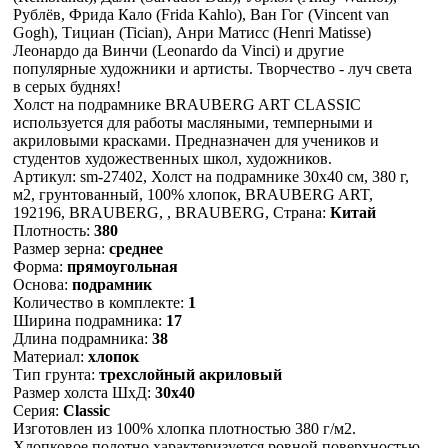
Рублёв, Фрида Кало (Frida Kahlo), Ван Гог (Vincent van
Gogh), Тициан (Tician), Анри Матисс (Henri Matisse)
Леонардо да Винчи (Leonardo da Vinci) и другие
популярные художники и артисты. Творчество - луч света
в серых буднях!
Холст на подрамнике BRAUBERG ART CLASSIC
используется для работы масляными, темперными и
акриловыми красками. Предназначен для учеников и
студентов художественных школ, художников.
Артикул: sm-27402, Холст на подрамнике 30х40 см, 380 г,
м2, грунтованный, 100% хлопок, BRAUBERG ART,
192196, BRAUBERG, , BRAUBERG, Страна:
Китай
Плотность:
380
Размер зерна:
среднее
Форма:
прямоугольная
Основа:
подрамник
Количество в комплекте:
1
Ширина подрамника:
17
Длина подрамника:
38
Материал:
хлопок
Тип грунта:
трехслойный акриловый
Размер холста ШхД:
30х40
Серия:
Classic
Изготовлен из 100% хлопка плотностью 380 г/м2.
Хлопковое полотно характеризуется ровной поверхностью