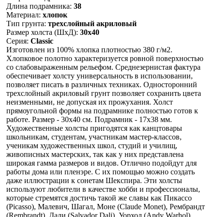
Длина подрамника:
38
Материал:
хлопок
Тип грунта:
трехслойный акриловый
Размер холста (ШхД):
30х40
Серия:
Classic
Изготовлен из 100% хлопка плотностью 380 г/м2.
Хлопковое полотно характеризуется ровной поверхностью
со слабовыраженным рельефом. Среднезернистая фактура
обеспечивает холсту универсальность в использовании,
позволяет писать в различных техниках. Односторонний
трехслойный акриловый грунт позволяет сохранить цвета
неизменными, не допуская их прожухания. Холст
прямоугольной формы на подрамнике полностью готов к
работе. Размер - 30x40 см. Подрамник - 17х38 мм.
Художественные холсты пригодятся как канцтовары
школьникам, студентам, участникам мастер-классов,
ученикам художественных школ, студий и училищ,
живописных мастерских, так как у них представлена
широкая гамма размеров и видов. Отлично подойдут для
работы дома или пленэре. С их помощью можно создать
даже иллюстрации к сонетам Шекспира. Эти холсты
используют любители в качестве хобби и профессионалы,
которые стремятся достичь такой же славы как Пикассо
(Picasso), Малевич, Шагал, Моне (Claude Monet), Рембрандт
(Rembrandt), Дали (Salvador Dali), Уорхол (Andy Warhol),