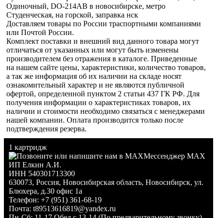
Одиночный, DO-214AB в новосибирске, метро
Студенческая, на горской, заправка нск
Доставляем товары по России траспортными компаниями
или Почтой России.
Комплект поставки и внешний вид данного товара могут
отличаться от указанных или могут быть изменены
производителем без отражения в каталоге. Приведенные
на нашем сайте цены, характеристики, количество товаров,
а так же информация об их наличии на складе носят
ознакомительный характер и не являются публичной
офертой, определенной пунктом 2 статьи 437 ГК РФ. Для
получения информации о характеристиках товаров, их
наличии и стоимости необходимо связаться с менеджерами
нашей компании. Оплата производится только после
подтверждения резерва.
1 картридж
Мессенджер MAX
ИП Елкин А.И.
ИНН 540301713300
630073
,
Россия
,
Новосибирская область
,
Новосибирск
,
ул.
Блюхера, д.30 офис 1а
Телефон:
+7 (951) 361-68-19
Почта:
t89513616819@yandex.ru
Пн-Сб: 11-17 Обед с 13-14 (По предварительному звонку)