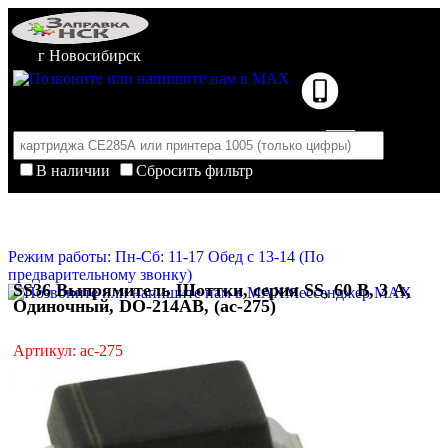
г Новосибирск
В наличии
Сбросить фильтр
Корзина пуста
Очистить корзину
Режим работы: Пн-Сб: 11-17 Обед с 13-14 (По
предварительному звонку)
SS36 Выпрямитель Шоттки, серия SS, 60 В, 3 А,
Мессенджер MAX
Одиночный, DO-214AB, (ac-275)
Артикул: ac-275