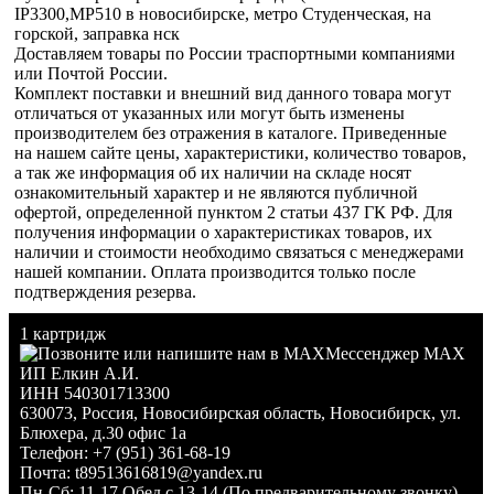
IP3300,MP510 в новосибирске, метро Студенческая, на
горской, заправка нск
Доставляем товары по России траспортными компаниями
или Почтой России.
Комплект поставки и внешний вид данного товара могут
отличаться от указанных или могут быть изменены
производителем без отражения в каталоге. Приведенные
на нашем сайте цены, характеристики, количество товаров,
а так же информация об их наличии на складе носят
ознакомительный характер и не являются публичной
офертой, определенной пунктом 2 статьи 437 ГК РФ. Для
получения информации о характеристиках товаров, их
наличии и стоимости необходимо связаться с менеджерами
нашей компании. Оплата производится только после
подтверждения резерва.
1 картридж
Мессенджер MAX
ИП Елкин А.И.
ИНН 540301713300
630073
,
Россия
,
Новосибирская область
,
Новосибирск
,
ул.
Блюхера, д.30 офис 1а
Телефон:
+7 (951) 361-68-19
Почта:
t89513616819@yandex.ru
Пн-Сб: 11-17 Обед с 13-14 (По предварительному звонку)