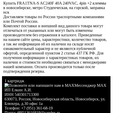
Купить FRA1TNA-S AC240F 40A 240VAC, 4pin +2 клеммы
в новосибирске, метро Студенческая, на горской, заправка
нск
Доставляем товары по России траспортными компаниями
или Почтой России.
Комплект поставки и внешний вид данного товара могут
отличаться от указанных или могут быть изменены
производителем без отражения в каталоге. Приведенные
на нашем сайте цены, характеристики, количество товаров,
а так же информация об их наличии на складе носят
ознакомительный характер и не являются публичной
офертой, определенной пунктом 2 статьи 437 ГК РФ. Для
получения информации о характеристиках товаров, их
наличии и стоимости необходимо связаться с менеджерами
нашей компании. Оплата производится только после
подтверждения резерва.
1 картридж
Мессенджер MAX
ИП Елкин А.И.
ИНН 540301713300
630073
,
Россия
,
Новосибирская область
,
Новосибирск
,
ул.
Блюхера, д.30 офис 1а
Телефон:
+7 (951) 361-68-19
Почта:
t89513616819@yandex.ru