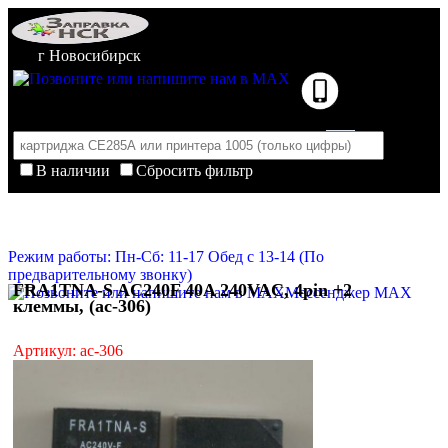
г Новосибирск
В наличии
Сбросить фильтр
Корзина пуста
Очистить корзину
Режим работы: Пн-Сб: 11-17 Обед с 13-14 (По
предварительному звонку)
FRA1TNA-S AC240F 40A 240VAC, 4pin +2
Мессенджер MAX
клеммы, (ac-306)
Артикул: ac-306