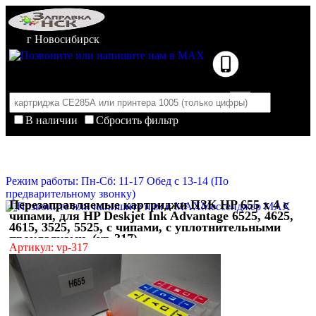
г Новосибирск
В наличии
Сбросить фильтр
Корзина пуста
Очистить корзину
Режим работы: Пн-Сб: 11-17 Обед с 13-14 (По
предварительному звонку)
Перезаправляемые картриджи ПЗК HP 655 x 4 с
Мессенджер MAX
чипами, для HP Deskjet Ink Advantage 6525, 4625,
4615, 3525, 5525, с чипами, с уплотнительными
прокладками, (vp-317)
Артикул: vp-317