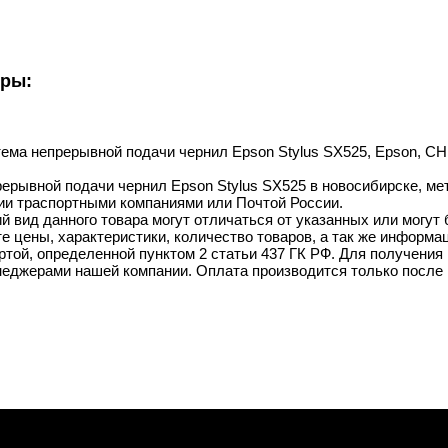
уры:
ема непрерывной подачи чернил Epson Stylus SX525, Epson, СНПЧ
рывной подачи чернил Epson Stylus SX525 в новосибирске, метр
ии траспортными компаниями или Почтой России.
й вид данного товара могут отличаться от указанных или могут
 цены, характеристики, количество товаров, а так же информац
той, определенной пунктом 2 статьи 437 ГК РФ. Для получения 
неджерами нашей компании. Оплата производится только после 