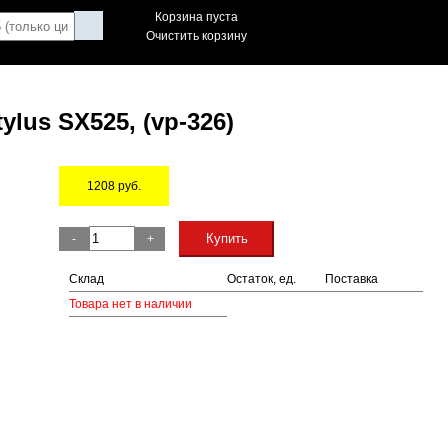
Корзина пуста
Очистить корзину
us SX525, (vp-326)
1208
руб.
Остаток
Купить
-
+
Склад
Остаток, ед.
Поставка
Товара нет в наличии