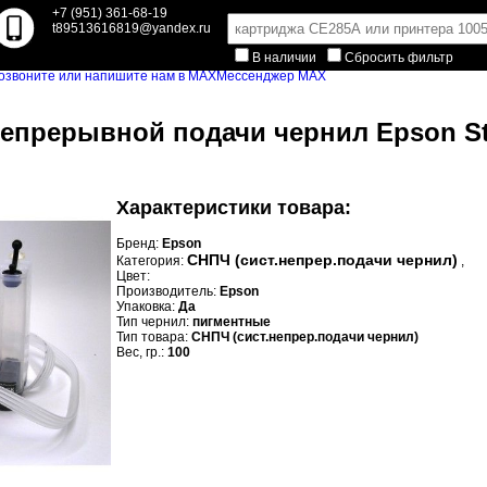
+7 (951) 361-68-19
t89513616819@yandex.ru
В наличии
Сбросить фильтр
Мессенджер MAX
прерывной подачи чернил Epson Styl
Характеристики товара:
Бренд:
Epson
СНПЧ (сист.непрер.подачи чернил)
Категория:
,
Цвет:
Производитель:
Epson
Упаковка:
Да
Тип чернил:
пигментные
Тип товара:
СНПЧ (сист.непрер.подачи чернил)
Вес, гр.:
100