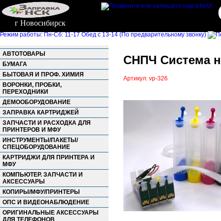
г Новосибирск
Режим работы: Пн-Сб: 11-17 Обед с 13-14 (По предварительному звонку)
АВТОТОВАРЫ
СНПЧ Система не
БУМАГА
БЫТОВАЯ И ПРОФ. ХИМИЯ
Артикул: vp-326
ВОРОНКИ, ПРОБКИ,
ПЕРЕХОДНИКИ
ДЕМООБОРУДОВАНИЕ
ЗАПРАВКА КАРТРИДЖЕЙ
ЗАПЧАСТИ И РАСХОДКА ДЛЯ
ПРИНТЕРОВ И МФУ
ИНСТРУМЕНТЫ/ПАКЕТЫ/
СПЕЦОБОРУДОВАНИЕ
КАРТРИДЖИ ДЛЯ ПРИНТЕРА И
МФУ
КОМПЬЮТЕР. ЗАПЧАСТИ И
АКСЕССУАРЫ
КОПИРЫ/МФУ/ПРИНТЕРЫ
ОПС И ВИДЕОНАБЛЮДЕНИЕ
ОРИГИНАЛЬНЫЕ АКСЕССУАРЫ
ДЛЯ ТЕЛЕФОНОВ