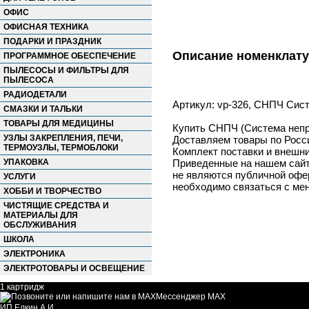
ОФИС
ОФИСНАЯ ТЕХНИКА
ПОДАРКИ И ПРАЗДНИК
Описание номенклат
ПРОГРАММНОЕ ОБЕСПЕЧЕНИЕ
ПЫЛЕСОСЫ И ФИЛЬТРЫ ДЛЯ
ПЫЛЕСОСА
РАДИОДЕТАЛИ
Артикул: vp-326, СНПЧ Сист
СМАЗКИ И ТАЛЬКИ
ТОВАРЫ ДЛЯ МЕДИЦИНЫ
Купить СНПЧ (Система непре
УЗЛЫ ЗАКРЕПЛЕНИЯ, ПЕЧИ,
Доставляем товары по Росс
ТЕРМОУЗЛЫ, ТЕРМОБЛОКИ
Комплект поставки и внешни
УПАКОВКА
Приведенные на нашем сайте
не являются публичной офер
УСЛУГИ
необходимо связаться с ме
ХОББИ И ТВОРЧЕСТВО
ЧИСТЯЩИЕ СРЕДСТВА И
МАТЕРИАЛЫ ДЛЯ
ОБСЛУЖИВАНИЯ
ШКОЛА
ЭЛЕКТРОНИКА
ЭЛЕКТРОТОВАРЫ И ОСВЕЩЕНИЕ
1 картридж
Мессенджер MAX
ИП Елкин А.И.