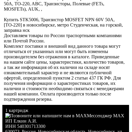
50A, TO-220, ABC, Транзисторы, Полевые (FETs,
MOSFETs), AUK, ,
Купить STK5006, Транзистор MOSFET NPN 60V 50A,
[TO-220] в новосибирске, метро Студенческая, на горской,
заправка нск
Доставляем товары по России траспортными компаниями
или Почтой России.
Комплект поставки и внешний вид данного товара могут
отличаться от указанных или могут быть изменены
производителем без отражения в каталоге. Приведенные
на нашем сайте цены, характеристики, количество товаров,
а так же информация об их наличии на складе носят
ознакомительный характер и не являются публичной
офертой, определенной пунктом 2 статьи 437 ГК РФ. Для
получения информации о характеристиках товаров, их
наличии и стоимости необходимо связаться с менеджерами
нашей компании. Оплата производится только после
подтверждения резерва.
1 картридж
Мессенджер MAX
ИП Елкин А.И.
ИНН 540301713300
630073
,
Россия
,
Новосибирская область
,
Новосибирск
,
ул.