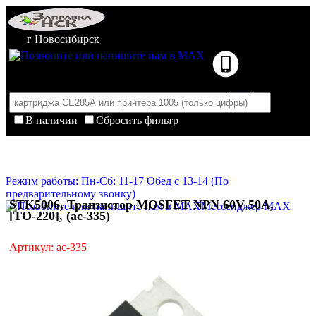
г Новосибирск
В наличии
Сбросить фильтр
Корзина пуста
Очистить корзину
Режим работы: Пн-Сб: 11-17 Обед с 13-14 (По
предварительному звонку)
STK5006, Транзистор MOSFET NPN 60V 50A,
Мессенджер MAX
[TO-220], (ac-335)
Артикул: ac-335