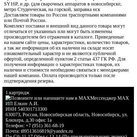
SY16P, и др. (для сварочных аппаратов в новосибирске,
метро Студенческая, на горской, заправка нск
Доставляем товары по России траспортными компаниями
или Почтой России.
Комплект поставки и внешний вид данного товара могут
отличаться от указанных или могут быть изменены
производителем без отражения в каталоге. Приведенные
на нашем сайте цены, характеристики, количество товаров,
а так же информация об их наличии на складе носят
ознакомительный характер и не являются публичной
офертой, определенной пунктом 2 статьи 437 ГК РФ. Для
получения информации о характеристиках товаров, их
наличии и стоимости необходимо связаться с менеджерами
нашей компании. Оплата производится только после
подтверждения резерва.
1 картридж
Мессенджер MAX
ИП Елкин А.И.
ИНН 540301713300
630073
,
Россия
,
Новосибирская область
,
Новосибирск
,
ул.
Блюхера, д.30 офис 1а
Телефон:
+7 (951) 361-68-19
Почта:
t89513616819@yandex.ru
Пн-Сб: 11-17 Обед с 13-14 (По предварительному звонку)