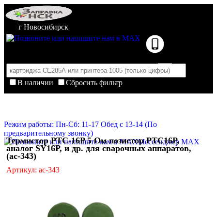
г Новосибирск
В наличии
Сбросить фильтр
Корзина пуста
Очистить корзину
Режим работы: Пн-Сб: 11-17 Обед с 13-14 (По
предварительному звонку)
Термистор PTC-16P 5 Ом позистор PTC16P,
Мессенджер MAX
аналог SY16P, и др. для сварочных аппаратов,
(ac-343)
Артикул: ac-343