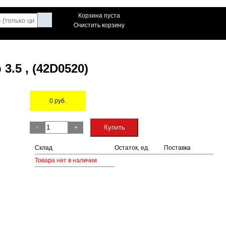
Корзина пуста
Очистить корзину
.5 , (42D0520)
0
руб.
Остаток
Купить
-
+
Склад
Остаток, ед.
Поставка
Товара нет в наличии