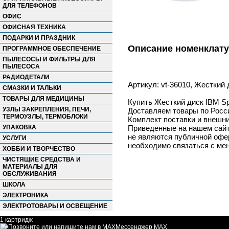
ДЛЯ ТЕЛЕФОНОВ
ОФИС
ОФИСНАЯ ТЕХНИКА
ПОДАРКИ И ПРАЗДНИК
Описание номенклат
ПРОГРАММНОЕ ОБЕСПЕЧЕНИЕ
ПЫЛЕСОСЫ И ФИЛЬТРЫ ДЛЯ
ПЫЛЕСОСА
РАДИОДЕТАЛИ
Артикул: vt-36010, Жесткий 
СМАЗКИ И ТАЛЬКИ
ТОВАРЫ ДЛЯ МЕДИЦИНЫ
Купить Жесткий диск IBM Sp
УЗЛЫ ЗАКРЕПЛЕНИЯ, ПЕЧИ,
Доставляем товары по Росс
ТЕРМОУЗЛЫ, ТЕРМОБЛОКИ
Комплект поставки и внешни
УПАКОВКА
Приведенные на нашем сайте
не являются публичной офер
УСЛУГИ
необходимо связаться с ме
ХОББИ И ТВОРЧЕСТВО
ЧИСТЯЩИЕ СРЕДСТВА И
МАТЕРИАЛЫ ДЛЯ
ОБСЛУЖИВАНИЯ
ШКОЛА
ЭЛЕКТРОНИКА
ЭЛЕКТРОТОВАРЫ И ОСВЕЩЕНИЕ
1 картридж
Мессенджер MAX