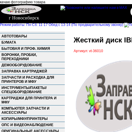
качаю фотографию товара
г Новосибирск
Режим работы: Пн-Сб: 11-17 Обед с 13-14 (По предварительному звонку)
АВТОТОВАРЫ
Жесткий диск IB
БУМАГА
БЫТОВАЯ И ПРОФ. ХИМИЯ
Артикул: vt-36010
ВОРОНКИ, ПРОБКИ,
ПЕРЕХОДНИКИ
ДЕМООБОРУДОВАНИЕ
ЗАПРАВКА КАРТРИДЖЕЙ
ЗАПЧАСТИ И РАСХОДКА ДЛЯ
ПРИНТЕРОВ И МФУ
ИНСТРУМЕНТЫ/ПАКЕТЫ/
СПЕЦОБОРУДОВАНИЕ
КАРТРИДЖИ ДЛЯ ПРИНТЕРА И
МФУ
КОМПЬЮТЕР. ЗАПЧАСТИ И
АКСЕССУАРЫ
КОПИРЫ/МФУ/ПРИНТЕРЫ
ОПС И ВИДЕОНАБЛЮДЕНИЕ
ОРИГИНАЛЬНЫЕ АКСЕССУАРЫ