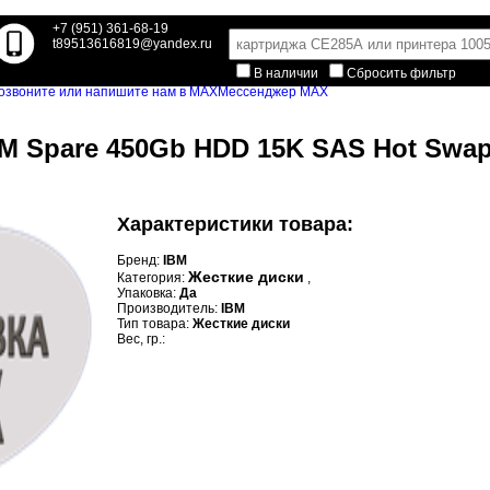
+7 (951) 361-68-19
t89513616819@yandex.ru
В наличии
Сбросить фильтр
Мессенджер MAX
M Spare 450Gb HDD 15K SAS Hot Swap 3
Характеристики товара:
Бренд:
IBM
Жесткие диски
Категория:
,
Упаковка:
Да
Производитель:
IBM
Тип товара:
Жесткие диски
Вес, гр.: