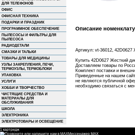
ДЛЯ ТЕЛЕФОНОВ
ОФИС
ОФИСНАЯ ТЕХНИКА
ПОДАРКИ И ПРАЗДНИК
Описание номенклат
ПРОГРАММНОЕ ОБЕСПЕЧЕНИЕ
ПЫЛЕСОСЫ И ФИЛЬТРЫ ДЛЯ
ПЫЛЕСОСА
РАДИОДЕТАЛИ
Артикул: vt-36012, 42D0627
СМАЗКИ И ТАЛЬКИ
ТОВАРЫ ДЛЯ МЕДИЦИНЫ
Купить 42D0627 Жесткий дис
УЗЛЫ ЗАКРЕПЛЕНИЯ, ПЕЧИ,
Доставляем товары по Росс
ТЕРМОУЗЛЫ, ТЕРМОБЛОКИ
Комплект поставки и внешни
УПАКОВКА
Приведенные на нашем сайте
не являются публичной офер
УСЛУГИ
необходимо связаться с ме
ХОББИ И ТВОРЧЕСТВО
ЧИСТЯЩИЕ СРЕДСТВА И
МАТЕРИАЛЫ ДЛЯ
ОБСЛУЖИВАНИЯ
ШКОЛА
ЭЛЕКТРОНИКА
ЭЛЕКТРОТОВАРЫ И ОСВЕЩЕНИЕ
1 картридж
Мессенджер MAX