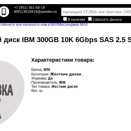
+7 (951) 361-68-19
t89513616819@yandex.ru
В наличии
Сбросить фильтр
Мессенджер MAX
 диск IBM 300GB 10K 6Gbps SAS 2.5 
Характеристики товара:
Бренд:
IBM
Жесткие диски
Категория:
,
Упаковка:
Да
Производитель:
IBM
Тип товара:
Жесткие диски
Вес, гр.: