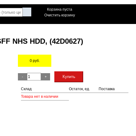
Корзина пуста
Очистить корзину
SFF NHS HDD, (42D0627)
0
руб.
Остаток
Купить
-
+
Склад
Остаток, ед.
Поставка
Товара нет в наличии