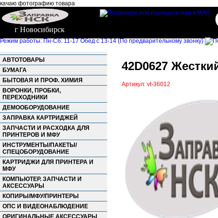
качаю фотографию товара
г Новосибирск
Режим работы: Пн-Сб: 11-17 Обед с 13-14 (По предварительному звонку)
АВТОТОВАРЫ
42D0627 Жесткий
БУМАГА
БЫТОВАЯ И ПРОФ. ХИМИЯ
Артикул: vt-36012
ВОРОНКИ, ПРОБКИ,
ПЕРЕХОДНИКИ
ДЕМООБОРУДОВАНИЕ
ЗАПРАВКА КАРТРИДЖЕЙ
ЗАПЧАСТИ И РАСХОДКА ДЛЯ
ПРИНТЕРОВ И МФУ
ИНСТРУМЕНТЫ/ПАКЕТЫ/
СПЕЦОБОРУДОВАНИЕ
КАРТРИДЖИ ДЛЯ ПРИНТЕРА И
МФУ
КОМПЬЮТЕР. ЗАПЧАСТИ И
АКСЕССУАРЫ
КОПИРЫ/МФУ/ПРИНТЕРЫ
ОПС И ВИДЕОНАБЛЮДЕНИЕ
ОРИГИНАЛЬНЫЕ АКСЕССУАРЫ