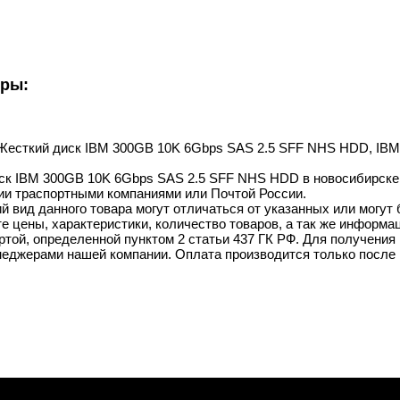
уры:
 Жесткий диск IBM 300GB 10K 6Gbps SAS 2.5 SFF NHS HDD, IBM, 
к IBM 300GB 10K 6Gbps SAS 2.5 SFF NHS HDD в новосибирске, 
ии траспортными компаниями или Почтой России.
й вид данного товара могут отличаться от указанных или могут
 цены, характеристики, количество товаров, а так же информац
той, определенной пунктом 2 статьи 437 ГК РФ. Для получения 
неджерами нашей компании. Оплата производится только после 