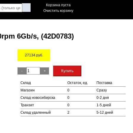
Корзина пуста
Очистить корзину
rpm 6Gb/s, (42D0783)
27134
руб.
Остаток
Купить
-
+
Склад
Остаток, ед.
Поставка
Магазин
0
Сразу
Склад новосибирска
0
0-2 дня
Транзит
0
1-5 дней
Склад удаленный
2
5-12 дней