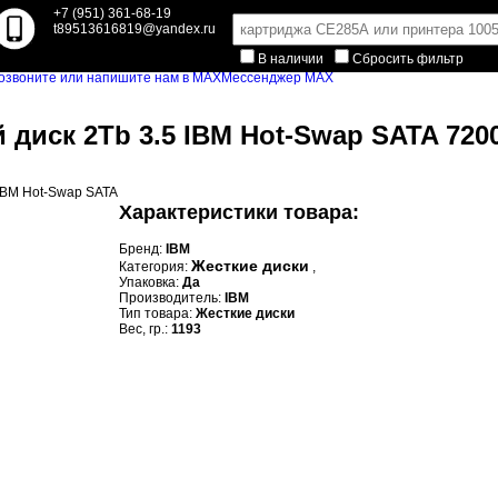
+7 (951) 361-68-19
t89513616819@yandex.ru
В наличии
Сбросить фильтр
Мессенджер MAX
 диск 2Tb 3.5 IBM Hot-Swap SATA 7200
Характеристики товара:
Бренд:
IBM
Жесткие диски
Категория:
,
Упаковка:
Да
Производитель:
IBM
Тип товара:
Жесткие диски
Вес, гр.:
1193