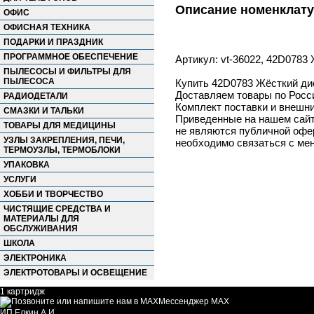
Описание номенклат
ОФИС
ОФИСНАЯ ТЕХНИКА
ПОДАРКИ И ПРАЗДНИК
ПРОГРАММНОЕ ОБЕСПЕЧЕНИЕ
Артикул: vt-36022, 42D0783 
ПЫЛЕСОСЫ И ФИЛЬТРЫ ДЛЯ
ПЫЛЕСОСА
Купить 42D0783 Жёсткий дис
Доставляем товары по Росс
РАДИОДЕТАЛИ
Комплект поставки и внешни
СМАЗКИ И ТАЛЬКИ
Приведенные на нашем сайте
ТОВАРЫ ДЛЯ МЕДИЦИНЫ
не являются публичной офер
УЗЛЫ ЗАКРЕПЛЕНИЯ, ПЕЧИ,
необходимо связаться с ме
ТЕРМОУЗЛЫ, ТЕРМОБЛОКИ
УПАКОВКА
УСЛУГИ
ХОББИ И ТВОРЧЕСТВО
ЧИСТЯЩИЕ СРЕДСТВА И
МАТЕРИАЛЫ ДЛЯ
ОБСЛУЖИВАНИЯ
ШКОЛА
ЭЛЕКТРОНИКА
ЭЛЕКТРОТОВАРЫ И ОСВЕЩЕНИЕ
1 картридж
Мессенджер MAX
ИП Елкин А.И.