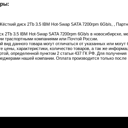
уры:
Жёсткий диск 2Tb 3.5 IBM Hot-Swap SATA 7200rpm 6Gb/s, , Партн
к 2Tb 3.5 IBM Hot-Swap SATA 7200rpm 6Gb/s в новосибирске, мет
ии траспортными компаниями или Почтой России.
й вид данного товара могут отличаться от указанных или могут
 цены, характеристики, количество товаров, а так же информац
той, определенной пунктом 2 статьи 437 ГК РФ. Для получения 
неджерами нашей компании. Оплата производится только после 