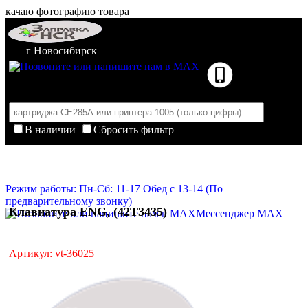
качаю фотографию товара
г Новосибирск
В наличии
Сбросить фильтр
Корзина пуста
Очистить корзину
Режим работы: Пн-Сб: 11-17 Обед с 13-14 (По
предварительному звонку)
Клавиатура ENG, (42T3435)
Мессенджер MAX
Артикул: vt-36025