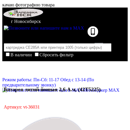
качаю фотографию товара
г Новосибирск
В наличии
Сбросить фильтр
Корзина пуста
Очистить корзину
Режим работы: Пн-Сб: 11-17 Обед с 13-14 (По
предварительному звонку)
Батарея литий-йонная 2,6 А.ч, (42T5225)
Мессенджер MAX
Артикул: vt-36031