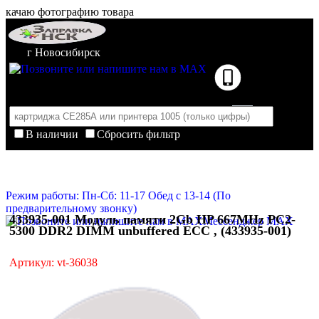
качаю фотографию товара
г Новосибирск
В наличии
Сбросить фильтр
Корзина пуста
Очистить корзину
Режим работы: Пн-Сб: 11-17 Обед с 13-14 (По
предварительному звонку)
433935-001 Модуль памяти 2Gb HP 667MHz PC2-
Мессенджер MAX
5300 DDR2 DIMM unbuffered ECC , (433935-001)
Артикул: vt-36038