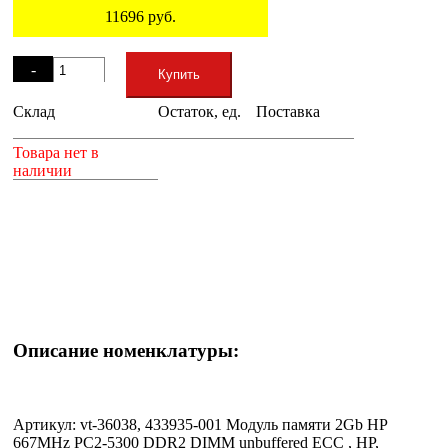
11696
руб.
Остаток
-
Купить
Склад
Остаток, ед.
Поставка
+
Товара нет в
наличии
Описание номенклатуры:
Артикул: vt-36038, 433935-001 Модуль памяти 2Gb HP
667MHz PC2-5300 DDR2 DIMM unbuffered ECC , HP,