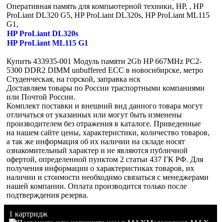
Оперативная память для компьютерной техники, HP, , HP
ProLiant DL320 G5, HP ProLiant DL320s, HP ProLiant ML115
G1,
HP ProLiant DL320s
HP ProLiant ML115 G1
Купить 433935-001 Модуль памяти 2Gb HP 667MHz PC2-
5300 DDR2 DIMM unbuffered ECC в новосибирске, метро
Студенческая, на горской, заправка нск
Доставляем товары по России траспортными компаниями
или Почтой России.
Комплект поставки и внешний вид данного товара могут
отличаться от указанных или могут быть изменены
производителем без отражения в каталоге. Приведенные
на нашем сайте цены, характеристики, количество товаров,
а так же информация об их наличии на складе носят
ознакомительный характер и не являются публичной
офертой, определенной пунктом 2 статьи 437 ГК РФ. Для
получения информации о характеристиках товаров, их
наличии и стоимости необходимо связаться с менеджерами
нашей компании. Оплата производится только после
подтверждения резерва.
1 картридж