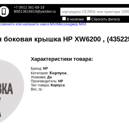
+7 (951) 361-68-19
t89513616819@yandex.ru
В наличии
Сбросить фильтр
Мессенджер MAX
я боковая крышка HP XW6200 , (43522
Характеристики товара:
Бренд:
HP
Корпуса
Категория:
,
Упаковка:
Да
Производитель:
HP
Тип товара:
Корпуса
Вес, гр.: