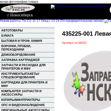
качаю фотографию товара
г Новосибирск
Режим работы: Пн-Сб: 11-17 Обед с 13-14 (По предварительному звонку)
АВТОТОВАРЫ
435225-001 Лева
БУМАГА
БЫТОВАЯ И ПРОФ. ХИМИЯ
Артикул: vt-36042
ВОРОНКИ, ПРОБКИ,
ПЕРЕХОДНИКИ
ДЕМООБОРУДОВАНИЕ
ЗАПРАВКА КАРТРИДЖЕЙ
ЗАПЧАСТИ И РАСХОДКА ДЛЯ
ПРИНТЕРОВ И МФУ
ИНСТРУМЕНТЫ/ПАКЕТЫ/
СПЕЦОБОРУДОВАНИЕ
КАРТРИДЖИ ДЛЯ ПРИНТЕРА И
МФУ
КОМПЬЮТЕР. ЗАПЧАСТИ И
АКСЕССУАРЫ
КОПИРЫ/МФУ/ПРИНТЕРЫ
ОПС И ВИДЕОНАБЛЮДЕНИЕ
ОРИГИНАЛЬНЫЕ АКСЕССУАРЫ