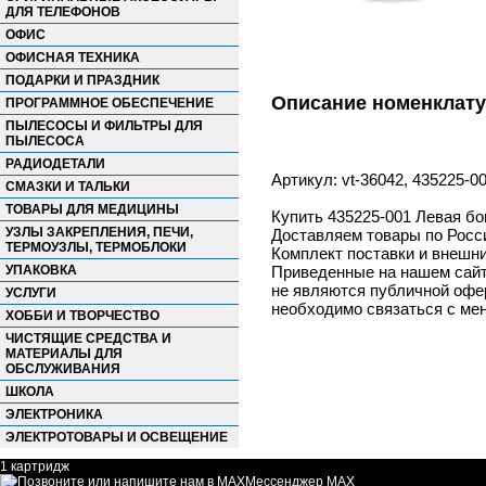
ДЛЯ ТЕЛЕФОНОВ
ОФИС
ОФИСНАЯ ТЕХНИКА
ПОДАРКИ И ПРАЗДНИК
Описание номенклат
ПРОГРАММНОЕ ОБЕСПЕЧЕНИЕ
ПЫЛЕСОСЫ И ФИЛЬТРЫ ДЛЯ
ПЫЛЕСОСА
РАДИОДЕТАЛИ
Артикул: vt-36042, 435225-0
СМАЗКИ И ТАЛЬКИ
ТОВАРЫ ДЛЯ МЕДИЦИНЫ
Купить 435225-001 Левая бо
УЗЛЫ ЗАКРЕПЛЕНИЯ, ПЕЧИ,
Доставляем товары по Росс
ТЕРМОУЗЛЫ, ТЕРМОБЛОКИ
Комплект поставки и внешни
УПАКОВКА
Приведенные на нашем сайте
не являются публичной офер
УСЛУГИ
необходимо связаться с ме
ХОББИ И ТВОРЧЕСТВО
ЧИСТЯЩИЕ СРЕДСТВА И
МАТЕРИАЛЫ ДЛЯ
ОБСЛУЖИВАНИЯ
ШКОЛА
ЭЛЕКТРОНИКА
ЭЛЕКТРОТОВАРЫ И ОСВЕЩЕНИЕ
1 картридж
Мессенджер MAX