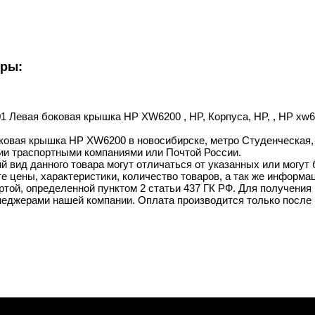
уры:
01 Левая боковая крышка HP XW6200 , HP, Корпуса, HP, , HP xw6
ковая крышка HP XW6200 в новосибирске, метро Студенческая, н
ии траспортными компаниями или Почтой России.
й вид данного товара могут отличаться от указанных или могут
 цены, характеристики, количество товаров, а так же информац
той, определенной пунктом 2 статьи 437 ГК РФ. Для получения 
неджерами нашей компании. Оплата производится только после 