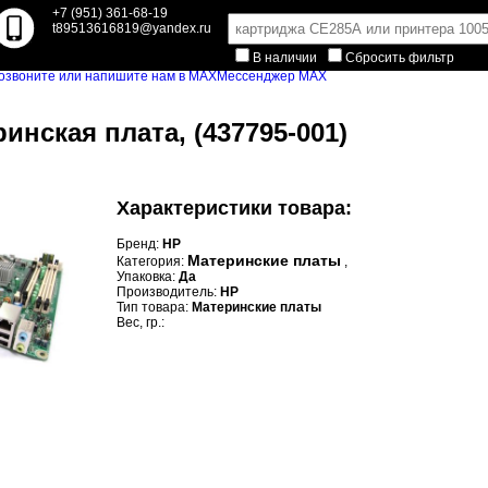
+7 (951) 361-68-19
t89513616819@yandex.ru
В наличии
Сбросить фильтр
Мессенджер MAX
инская плата, (437795-001)
Характеристики товара:
Бренд:
HP
Материнские платы
Категория:
,
Упаковка:
Да
Производитель:
HP
Тип товара:
Материнские платы
Вес, гр.: