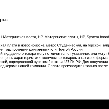
уры:
01 Материнская плата, HP, Материнские платы, HP, System board
кая плата в новосибирске, метро Студенческая, на горской, зап
ии траспортными компаниями или Почтой России.
й вид данного товара могут отличаться от указанных или могут
 цены, характеристики, количество товаров, а так же информац
той, определенной пунктом 2 статьи 437 ГК РФ. Для получения 
неджерами нашей компании. Оплата производится только после 