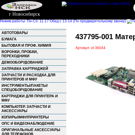
г Новосибирск
Режим работы: Пн-Сб: 11-17 Обед с 13-14 (По предварительному звонку)
АВТОТОВАРЫ
437795-001 Матер
БУМАГА
БЫТОВАЯ И ПРОФ. ХИМИЯ
Артикул: vt-36044
ВОРОНКИ, ПРОБКИ,
ПЕРЕХОДНИКИ
ДЕМООБОРУДОВАНИЕ
ЗАПРАВКА КАРТРИДЖЕЙ
ЗАПЧАСТИ И РАСХОДКА ДЛЯ
ПРИНТЕРОВ И МФУ
ИНСТРУМЕНТЫ/ПАКЕТЫ/
СПЕЦОБОРУДОВАНИЕ
КАРТРИДЖИ ДЛЯ ПРИНТЕРА И
МФУ
КОМПЬЮТЕР. ЗАПЧАСТИ И
АКСЕССУАРЫ
КОПИРЫ/МФУ/ПРИНТЕРЫ
ОПС И ВИДЕОНАБЛЮДЕНИЕ
ОРИГИНАЛЬНЫЕ АКСЕССУАРЫ
ДЛЯ ТЕЛЕФОНОВ