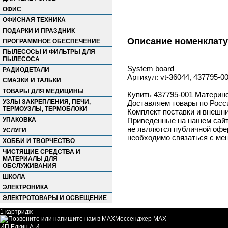
ОФИС
ОФИСНАЯ ТЕХНИКА
ПОДАРКИ И ПРАЗДНИК
Описание номенклат
ПРОГРАММНОЕ ОБЕСПЕЧЕНИЕ
ПЫЛЕСОСЫ И ФИЛЬТРЫ ДЛЯ
ПЫЛЕСОСА
System board
РАДИОДЕТАЛИ
Артикул: vt-36044, 437795-0
СМАЗКИ И ТАЛЬКИ
ТОВАРЫ ДЛЯ МЕДИЦИНЫ
Купить 437795-001 Материнс
УЗЛЫ ЗАКРЕПЛЕНИЯ, ПЕЧИ,
Доставляем товары по Росс
ТЕРМОУЗЛЫ, ТЕРМОБЛОКИ
Комплект поставки и внешни
УПАКОВКА
Приведенные на нашем сайте
не являются публичной офер
УСЛУГИ
необходимо связаться с ме
ХОББИ И ТВОРЧЕСТВО
ЧИСТЯЩИЕ СРЕДСТВА И
МАТЕРИАЛЫ ДЛЯ
ОБСЛУЖИВАНИЯ
ШКОЛА
ЭЛЕКТРОНИКА
ЭЛЕКТРОТОВАРЫ И ОСВЕЩЕНИЕ
1 картридж
Мессенджер MAX
ИП Елкин А.И.