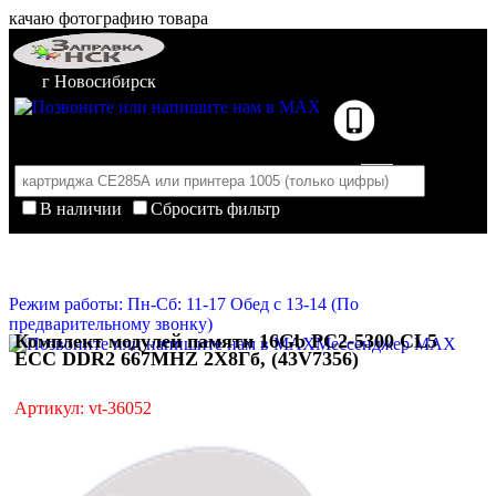
качаю фотографию товара
г Новосибирск
В наличии
Сбросить фильтр
Корзина пуста
Очистить корзину
Режим работы: Пн-Сб: 11-17 Обед с 13-14 (По
предварительному звонку)
Комплект модулей памяти 16Gb PC2-5300 CL5
Мессенджер MAX
ECC DDR2 667MHZ 2Х8Гб, (43V7356)
Артикул: vt-36052