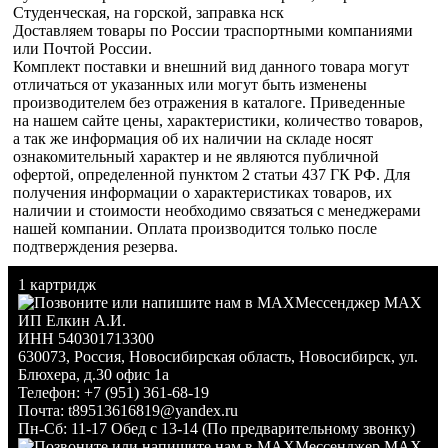
Студенческая, на горской, заправка нск
Доставляем товары по России траспортными компаниями
или Почтой России.
Комплект поставки и внешний вид данного товара могут
отличаться от указанных или могут быть изменены
производителем без отражения в каталоге. Приведенные
на нашем сайте цены, характеристики, количество товаров,
а так же информация об их наличии на складе носят
ознакомительный характер и не являются публичной
офертой, определенной пунктом 2 статьи 437 ГК РФ. Для
получения информации о характеристиках товаров, их
наличии и стоимости необходимо связаться с менеджерами
нашей компании. Оплата производится только после
подтверждения резерва.
1 картридж
Мессенджер MAX
ИП Елкин А.И.
ИНН 540301713300
630073
,
Россия
,
Новосибирская область
,
Новосибирск
,
ул.
Блюхера, д.30 офис 1а
Телефон:
+7 (951) 361-68-19
Почта:
t89513616819@yandex.ru
Пн-Сб: 11-17 Обед с 13-14 (По предварительному звонку)
Мессенджер MAX