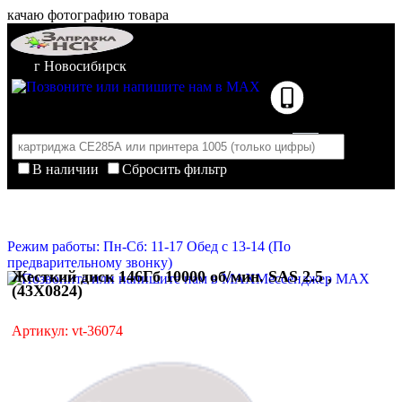
качаю фотографию товара
г Новосибирск
В наличии
Сбросить фильтр
Корзина пуста
Очистить корзину
Режим работы: Пн-Сб: 11-17 Обед с 13-14 (По
предварительному звонку)
Жесткий диск 146Гб 10000 об/мин. SAS 2.5 ,
Мессенджер MAX
(43X0824)
Артикул: vt-36074