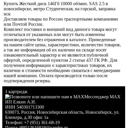
Купить Жесткий диск 146Гб 10000 об/мин. SAS 2.5 в
новосибирске, метро Студенческая, на горской, заправка
нск
Доставляем товары по России траспортными компаниями
или Почтой России.
Комплект поставки и внешний вид данного товара могут
отличаться от указанных или могут быть изменены
производителем без отражения в каталоге. Приведенные
на нашем сайте цены, характеристики, количество товаров,
а так же информация об их наличии на складе носят
ознакомительный характер и не являются публичной
офертой, определенной пунктом 2 статьи 437 ГК РФ. Для
получения информации о характеристиках товаров, их
наличии и стоимости необходимо связаться с менеджерами
нашей компании. Оплата производится только после
подтверждения резерва.
1 картридж
Мессенджер MAX
ИП Елкин А.И.
ИНН 540301713300
630073
,
Россия
,
Новосибирская область
,
Новосибирск
,
ул.
Блюхера, д.30 офис 1а
Телефон:
+7 (951) 361-68-19
Почта:
t89513616819@yandex.ru