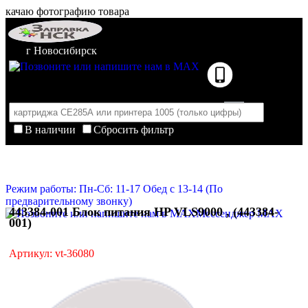
качаю фотографию товара
г Новосибирск
В наличии
Сбросить фильтр
Корзина пуста
Очистить корзину
Режим работы: Пн-Сб: 11-17 Обед с 13-14 (По
предварительному звонку)
443384-001 Блок питания HP VLS9000 , (443384-
Мессенджер MAX
001)
Артикул: vt-36080