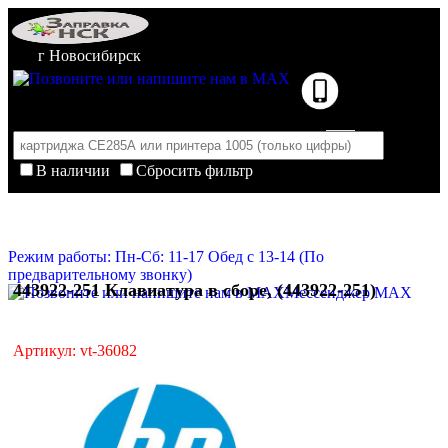
г Новосибирск
В наличии
Сбросить фильтр
Корзина пуста
Очистить корзину
Режим работы: Пн-Сб: 11-17 Обед с 13-14 (По
предварительному звонку)
443922-251 Клавиатура в сборе, (443922-251)
Мессенджер MAX
Артикул: vt-36082