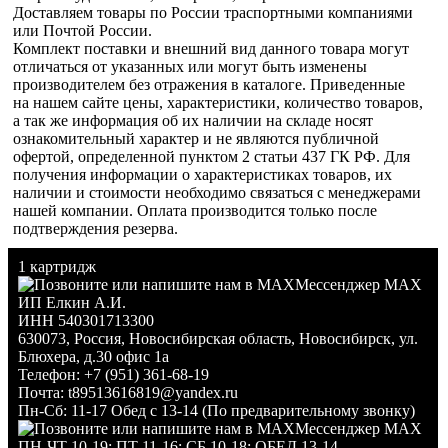
Доставляем товары по России траспортными компаниями
или Почтой России.
Комплект поставки и внешний вид данного товара могут
отличаться от указанных или могут быть изменены
производителем без отражения в каталоге. Приведенные
на нашем сайте цены, характеристики, количество товаров,
а так же информация об их наличии на складе носят
ознакомительный характер и не являются публичной
офертой, определенной пунктом 2 статьи 437 ГК РФ. Для
получения информации о характеристиках товаров, их
наличии и стоимости необходимо связаться с менеджерами
нашей компании. Оплата производится только после
подтверждения резерва.
1 картридж
Мессенджер MAX
ИП Елкин А.И.
ИНН 540301713300
630073
,
Россия
,
Новосибирская область
,
Новосибирск
,
ул.
Блюхера, д.30 офис 1а
Телефон:
+7 (951) 361-68-19
Почта:
t89513616819@yandex.ru
Пн-Сб: 11-17 Обед с 13-14 (По предварительному звонку)
Мессенджер MAX
ПН-ЧТ 10-19; ПТ 11-16; СБ 10-18; ОБЕД 13-14