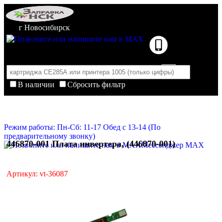
г Новосибирск
В наличии
Сбросить фильтр
Корзина пуста
Очистить корзину
Режим работы: Пн-Сб: 11-17 Обед с 13-14 (По
предварительному звонку)
446870-001 Плата инвертера, (446870-001)
Мессенджер MAX
Артикул: vt-36087