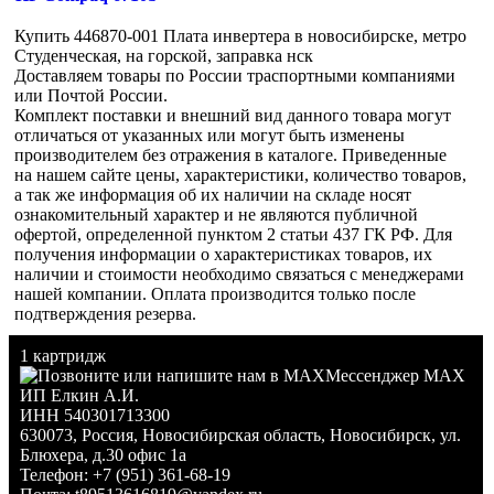
Купить 446870-001 Плата инвертера в новосибирске, метро
Студенческая, на горской, заправка нск
Доставляем товары по России траспортными компаниями
или Почтой России.
Комплект поставки и внешний вид данного товара могут
отличаться от указанных или могут быть изменены
производителем без отражения в каталоге. Приведенные
на нашем сайте цены, характеристики, количество товаров,
а так же информация об их наличии на складе носят
ознакомительный характер и не являются публичной
офертой, определенной пунктом 2 статьи 437 ГК РФ. Для
получения информации о характеристиках товаров, их
наличии и стоимости необходимо связаться с менеджерами
нашей компании. Оплата производится только после
подтверждения резерва.
1 картридж
Мессенджер MAX
ИП Елкин А.И.
ИНН 540301713300
630073
,
Россия
,
Новосибирская область
,
Новосибирск
,
ул.
Блюхера, д.30 офис 1а
Телефон:
+7 (951) 361-68-19