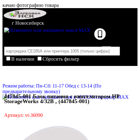
качаю фотографию товара
г Новосибирск
В наличии
Сбросить фильтр
Корзина пуста
Очистить корзину
Режим работы: Пн-Сб: 11-17 Обед с 13-14 (По
предварительному звонку)
447845-001 Блок питания с винтелятором HP
Мессенджер MAX
StorageWorks 4/32B , (447845-001)
Артикул: vt-36090