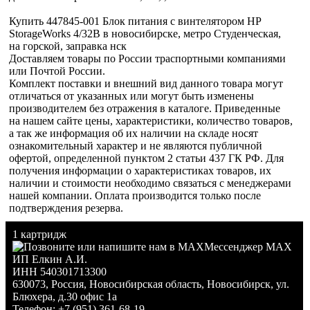
Купить 447845-001 Блок питания с винтелятором HP
StorageWorks 4/32B в новосибирске, метро Студенческая,
на горской, заправка нск
Доставляем товары по России траспортными компаниями
или Почтой России.
Комплект поставки и внешний вид данного товара могут
отличаться от указанных или могут быть изменены
производителем без отражения в каталоге. Приведенные
на нашем сайте цены, характеристики, количество товаров,
а так же информация об их наличии на складе носят
ознакомительный характер и не являются публичной
офертой, определенной пунктом 2 статьи 437 ГК РФ. Для
получения информации о характеристиках товаров, их
наличии и стоимости необходимо связаться с менеджерами
нашей компании. Оплата производится только после
подтверждения резерва.
1 картридж
Мессенджер MAX
ИП Елкин А.И.
ИНН 540301713300
630073
,
Россия
,
Новосибирская область
,
Новосибирск
,
ул.
Блюхера, д.30 офис 1а
Телефон:
+7 (951) 361-68-19