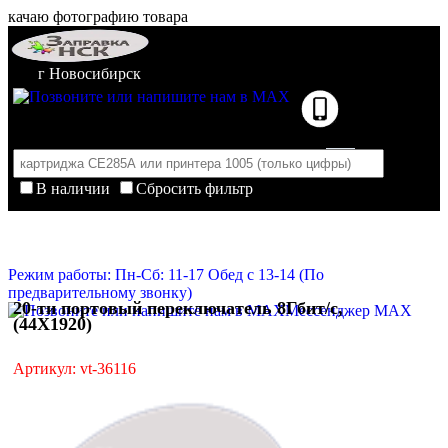
качаю фотографию товара
г Новосибирск
В наличии
Сбросить фильтр
Корзина пуста
Очистить корзину
Режим работы: Пн-Сб: 11-17 Обед с 13-14 (По
предварительному звонку)
20-ти портовый переключатель 8Гбит/с,
Мессенджер MAX
(44X1920)
Артикул: vt-36116