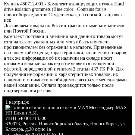
Купить 450712-001 - Комплект изолирующих втулок Hard
drive isolation grommets (Blue color - Contains four в
новосибирске, метро Студенческая, на горской, заправка
нск
Доставляем товары по России траспортными компаниями
или Почтой России.
Комплект поставки и внешний вид данного товара могут
отличаться от указанных или могут быть изменены
производителем без отражения в каталоге. Приведенные
на нашем сайте цены, характеристики, количество товаров,
а так же информация об их наличии на складе носят
ознакомительный характер и не являются публичной
офертой, определенной пунктом 2 статьи 437 ГК РФ. Для
получения информации о характеристиках товаров, их
наличии и стоимости необходимо связаться с менеджерами
нашей компании. Оплата производится только после
подтверждения резерва.
1 картридж
Мессенджер MAX
ИП Елкин А.И.
ИНН 540301713300
630073
,
Россия
,
Новосибирская область
,
Новосибирск
,
ул.
Блюхера, д.30 офис 1а
Телефон:
+7 (951) 361-68-19