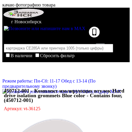
качаю фотографию товара
г Новосибирск
В наличии
Сбросить фильтр
Корзина пуста
Очистить корзину
Режим работы: Пн-Сб: 11-17 Обед с 13-14 (По
предварительному звонку)
450712-001 - Комплект изолирующих втулок Hard
Мессенджер MAX
drive isolation grommets Blue color - Contains four,
(450712-001)
Артикул: vt-36125