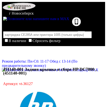
г Новосибирск
В наличии
Сбросить фильтр
Корзина пуста
Очистить корзину
Режим работы: Пн-Сб: 11-17 Обед с 13-14 (По
предварительному звонку)
451140-001 Задняя крышка в сборе HP DC7800 ,
Мессенджер MAX
(451140-001)
Артикул: vt-36127