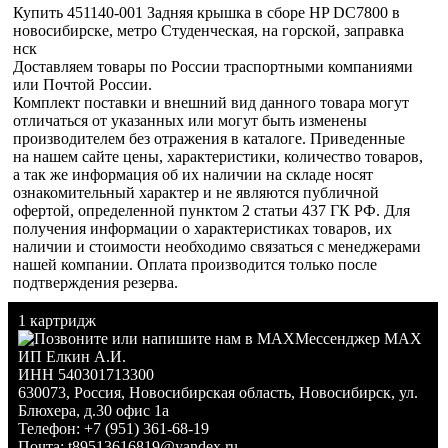
Купить 451140-001 Задняя крышка в сборе HP DC7800 в
новосибирске, метро Студенческая, на горской, заправка
нск
Доставляем товары по России траспортными компаниями
или Почтой России.
Комплект поставки и внешний вид данного товара могут
отличаться от указанных или могут быть изменены
производителем без отражения в каталоге. Приведенные
на нашем сайте цены, характеристики, количество товаров,
а так же информация об их наличии на складе носят
ознакомительный характер и не являются публичной
офертой, определенной пунктом 2 статьи 437 ГК РФ. Для
получения информации о характеристиках товаров, их
наличии и стоимости необходимо связаться с менеджерами
нашей компании. Оплата производится только после
подтверждения резерва.
1 картридж
Мессенджер MAX
ИП Елкин А.И.
ИНН 540301713300
630073
,
Россия
,
Новосибирская область
,
Новосибирск
,
ул.
Блюхера, д.30 офис 1а
Телефон:
+7 (951) 361-68-19
Почта:
t89513616819@yandex.ru