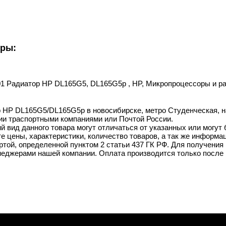
уры:
001 Радиатор HP DL165G5, DL165G5p , HP, Микропроцессоры и рад
 HP DL165G5/DL165G5p в новосибирске, метро Студенческая, на
ии траспортными компаниями или Почтой России.
й вид данного товара могут отличаться от указанных или могут
 цены, характеристики, количество товаров, а так же информац
той, определенной пунктом 2 статьи 437 ГК РФ. Для получения 
неджерами нашей компании. Оплата производится только после 