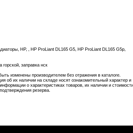
иаторы, HP, , HP ProLiant DL165 G5, HP ProLiant DL165 G5p,
 горской, заправка нск
 быть изменены производителем без отражения в каталоге.
ия об их наличии на складе носят ознакомительный характер и
информации о характеристиках товаров, их наличии и стоимост
подтверждения резерва.