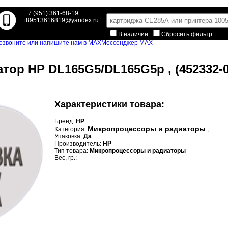
+7 (951) 361-68-19
t89513616819@yandex.ru
В наличии
Сбросить фильтр
Мессенджер MAX
атор HP DL165G5/DL165G5p , (452332-0
Характеристики товара:
Бренд:
HP
Микропроцессоры и радиаторы
Категория:
,
Упаковка:
Да
Производитель:
HP
Тип товара:
Микропроцессоры и радиаторы
Вес, гр.: