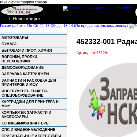
качаю фотографию товара
г Новосибирск
Режим работы: Пн-Сб: 11-17 Обед с 13-14 (По предварительному звонку)
АВТОТОВАРЫ
452332-001 Ради
БУМАГА
БЫТОВАЯ И ПРОФ. ХИМИЯ
Артикул: vt-36129
ВОРОНКИ, ПРОБКИ,
ПЕРЕХОДНИКИ
ДЕМООБОРУДОВАНИЕ
ЗАПРАВКА КАРТРИДЖЕЙ
ЗАПЧАСТИ И РАСХОДКА ДЛЯ
ПРИНТЕРОВ И МФУ
ИНСТРУМЕНТЫ/ПАКЕТЫ/
СПЕЦОБОРУДОВАНИЕ
КАРТРИДЖИ ДЛЯ ПРИНТЕРА И
МФУ
КОМПЬЮТЕР. ЗАПЧАСТИ И
АКСЕССУАРЫ
КОПИРЫ/МФУ/ПРИНТЕРЫ
ОПС И ВИДЕОНАБЛЮДЕНИЕ
ОРИГИНАЛЬНЫЕ АКСЕССУАРЫ