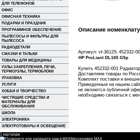
ДЛЯ ТЕЛЕФОНОВ
ОФИС
ОФИСНАЯ ТЕХНИКА
ПОДАРКИ И ПРАЗДНИК
Описание номенклат
ПРОГРАММНОЕ ОБЕСПЕЧЕНИЕ
ПЫЛЕСОСЫ И ФИЛЬТРЫ ДЛЯ
ПЫЛЕСОСА
РАДИОДЕТАЛИ
Артикул: vt-36129, 452332-
СМАЗКИ И ТАЛЬКИ
HP ProLiant DL165 G5p
ТОВАРЫ ДЛЯ МЕДИЦИНЫ
УЗЛЫ ЗАКРЕПЛЕНИЯ, ПЕЧИ,
Купить 452332-001 Радиатор
ТЕРМОУЗЛЫ, ТЕРМОБЛОКИ
Доставляем товары по Росс
УПАКОВКА
Комплект поставки и внешни
Приведенные на нашем сайте
УСЛУГИ
не являются публичной офер
ХОББИ И ТВОРЧЕСТВО
необходимо связаться с ме
ЧИСТЯЩИЕ СРЕДСТВА И
МАТЕРИАЛЫ ДЛЯ
ОБСЛУЖИВАНИЯ
ШКОЛА
ЭЛЕКТРОНИКА
ЭЛЕКТРОТОВАРЫ И ОСВЕЩЕНИЕ
1 картридж
Мессенджер MAX