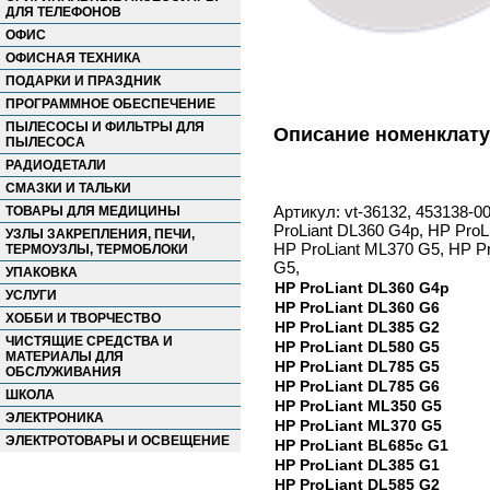
ДЛЯ ТЕЛЕФОНОВ
ОФИС
ОФИСНАЯ ТЕХНИКА
ПОДАРКИ И ПРАЗДНИК
ПРОГРАММНОЕ ОБЕСПЕЧЕНИЕ
ПЫЛЕСОСЫ И ФИЛЬТРЫ ДЛЯ
Описание номенклат
ПЫЛЕСОСА
РАДИОДЕТАЛИ
СМАЗКИ И ТАЛЬКИ
Артикул: vt-36132, 453138-0
ТОВАРЫ ДЛЯ МЕДИЦИНЫ
ProLiant DL360 G4p, HP ProL
УЗЛЫ ЗАКРЕПЛЕНИЯ, ПЕЧИ,
HP ProLiant ML370 G5, HP Pr
ТЕРМОУЗЛЫ, ТЕРМОБЛОКИ
G5,
УПАКОВКА
HP ProLiant DL360 G4p
УСЛУГИ
HP ProLiant DL360 G6
ХОББИ И ТВОРЧЕСТВО
HP ProLiant DL385 G2
ЧИСТЯЩИЕ СРЕДСТВА И
HP ProLiant DL580 G5
МАТЕРИАЛЫ ДЛЯ
HP ProLiant DL785 G5
ОБСЛУЖИВАНИЯ
HP ProLiant DL785 G6
ШКОЛА
HP ProLiant ML350 G5
ЭЛЕКТРОНИКА
HP ProLiant ML370 G5
ЭЛЕКТРОТОВАРЫ И ОСВЕЩЕНИЕ
HP ProLiant BL685c G1
HP ProLiant DL385 G1
HP ProLiant DL585 G2