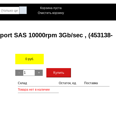
Корзина пуста
Очистить корзину
port SAS 10000rpm 3Gb/sec , (453138-
0
руб.
Остаток
Купить
-
+
Склад
Остаток, ед.
Поставка
Товара нет в наличии