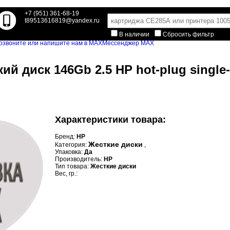
+7 (951) 361-68-19
t89513616819@yandex.ru
В наличии
Сбросить фильтр
Мессенджер MAX
ий диск 146Gb 2.5 HP hot-plug single-
Характеристики товара:
Бренд:
HP
Жесткие диски
Категория:
,
Упаковка:
Да
Производитель:
HP
Тип товара:
Жесткие диски
Вес, гр.: