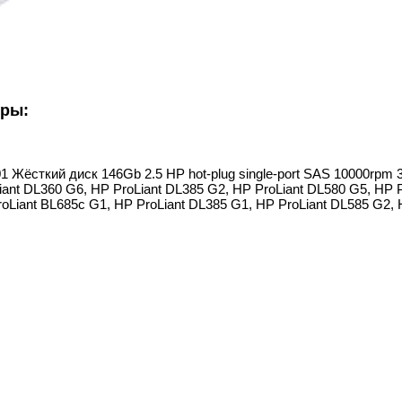
уры:
01 Жёсткий диск 146Gb 2.5 HP hot-plug single-port SAS 10000rpm 3
iant DL360 G6, HP ProLiant DL385 G2, HP ProLiant DL580 G5, HP 
oLiant BL685c G1, HP ProLiant DL385 G1, HP ProLiant DL585 G2, 