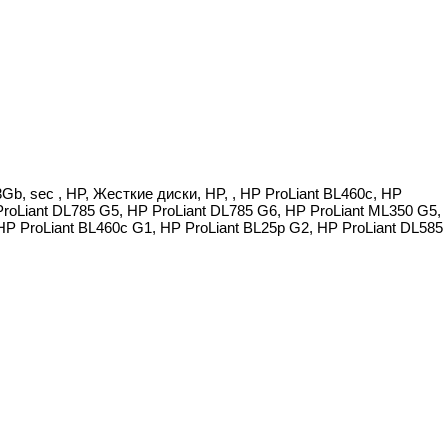
Gb, sec , HP, Жесткие диски, HP, , HP ProLiant BL460c, HP
ProLiant DL785 G5, HP ProLiant DL785 G6, HP ProLiant ML350 G5,
HP ProLiant BL460c G1, HP ProLiant BL25p G2, HP ProLiant DL585