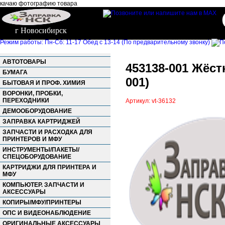
качаю фотографию товара
г Новосибирск
Режим работы: Пн-Сб: 11-17 Обед с 13-14 (По предварительному звонку)
АВТОТОВАРЫ
453138-001 Жёстк
БУМАГА
001)
БЫТОВАЯ И ПРОФ. ХИМИЯ
ВОРОНКИ, ПРОБКИ,
ПЕРЕХОДНИКИ
Артикул: vt-36132
ДЕМООБОРУДОВАНИЕ
ЗАПРАВКА КАРТРИДЖЕЙ
ЗАПЧАСТИ И РАСХОДКА ДЛЯ
ПРИНТЕРОВ И МФУ
ИНСТРУМЕНТЫ/ПАКЕТЫ/
СПЕЦОБОРУДОВАНИЕ
КАРТРИДЖИ ДЛЯ ПРИНТЕРА И
МФУ
КОМПЬЮТЕР. ЗАПЧАСТИ И
АКСЕССУАРЫ
КОПИРЫ/МФУ/ПРИНТЕРЫ
ОПС И ВИДЕОНАБЛЮДЕНИЕ
ОРИГИНАЛЬНЫЕ АКСЕССУАРЫ