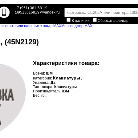
+7 (951) 361-68-19
t89513616819@yandex.ru
В наличии
Сбросить фильтр
Мессенджер MAX
 (45N2129)
Характеристики товара:
Бренд:
IBM
Клавиатуры
Категория:
,
Упаковка:
Да
Тип товара:
Клавиатуры
Производитель:
IBM
Вес, гр.: