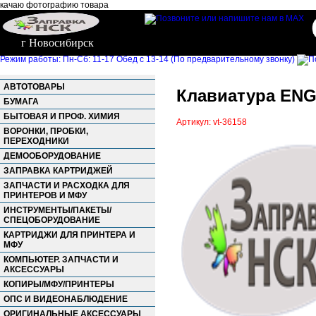
качаю фотографию товара
г Новосибирск
Режим работы: Пн-Сб: 11-17 Обед с 13-14 (По предварительному звонку)
АВТОТОВАРЫ
Клавиатура ENG,
БУМАГА
БЫТОВАЯ И ПРОФ. ХИМИЯ
Артикул: vt-36158
ВОРОНКИ, ПРОБКИ,
ПЕРЕХОДНИКИ
ДЕМООБОРУДОВАНИЕ
ЗАПРАВКА КАРТРИДЖЕЙ
ЗАПЧАСТИ И РАСХОДКА ДЛЯ
ПРИНТЕРОВ И МФУ
ИНСТРУМЕНТЫ/ПАКЕТЫ/
СПЕЦОБОРУДОВАНИЕ
КАРТРИДЖИ ДЛЯ ПРИНТЕРА И
МФУ
КОМПЬЮТЕР. ЗАПЧАСТИ И
АКСЕССУАРЫ
КОПИРЫ/МФУ/ПРИНТЕРЫ
ОПС И ВИДЕОНАБЛЮДЕНИЕ
ОРИГИНАЛЬНЫЕ АКСЕССУАРЫ