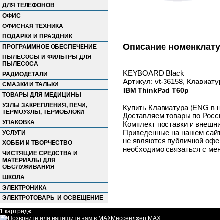
ДЛЯ ТЕЛЕФОНОВ
ОФИС
ОФИСНАЯ ТЕХНИКА
ПОДАРКИ И ПРАЗДНИК
Описание номенклат
ПРОГРАММНОЕ ОБЕСПЕЧЕНИЕ
ПЫЛЕСОСЫ И ФИЛЬТРЫ ДЛЯ
ПЫЛЕСОСА
KEYBOARD Black
РАДИОДЕТАЛИ
Артикул: vt-36158, Клавиат
СМАЗКИ И ТАЛЬКИ
IBM ThinkPad T60p
ТОВАРЫ ДЛЯ МЕДИЦИНЫ
УЗЛЫ ЗАКРЕПЛЕНИЯ, ПЕЧИ,
Купить Клавиатура (ENG в н
ТЕРМОУЗЛЫ, ТЕРМОБЛОКИ
Доставляем товары по Росс
УПАКОВКА
Комплект поставки и внешни
Приведенные на нашем сайте
УСЛУГИ
не являются публичной офер
ХОББИ И ТВОРЧЕСТВО
необходимо связаться с ме
ЧИСТЯЩИЕ СРЕДСТВА И
МАТЕРИАЛЫ ДЛЯ
ОБСЛУЖИВАНИЯ
ШКОЛА
ЭЛЕКТРОНИКА
ЭЛЕКТРОТОВАРЫ И ОСВЕЩЕНИЕ
1 картридж
Мессенджер MAX