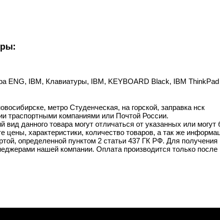
уры:
ура ENG, IBM, Клавиатуры, IBM, KEYBOARD Black, IBM ThinkPad 
овосибирске, метро Студенческая, на горской, заправка нск
ии траспортными компаниями или Почтой России.
й вид данного товара могут отличаться от указанных или могут
 цены, характеристики, количество товаров, а так же информац
той, определенной пунктом 2 статьи 437 ГК РФ. Для получения 
неджерами нашей компании. Оплата производится только после 