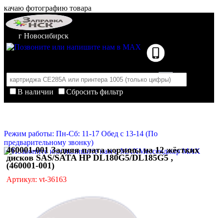
качаю фотографию товара
г Новосибирск
В наличии
Сбросить фильтр
Корзина пуста
Очистить корзину
Режим работы: Пн-Сб: 11-17 Обед с 13-14 (По
предварительному звонку)
460001-001 Задняя плата корзины на 12 жёстких
Мессенджер MAX
дисков SAS/SATA HP DL180G5/DL185G5 ,
(460001-001)
Артикул: vt-36163