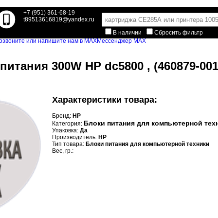
+7 (951) 361-68-19
t89513616819@yandex.ru
В наличии
Сбросить фильтр
Мессенджер MAX
питания 300W HP dc5800 , (460879-001
Характеристики товара:
Бренд:
HP
Блоки питания для компьютерной тех
Категория:
Упаковка:
Да
Производитель:
HP
Тип товара:
Блоки питания для компьютерной техники
Вес, гр.: