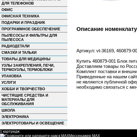
ДЛЯ ТЕЛЕФОНОВ
ОФИС
ОФИСНАЯ ТЕХНИКА
ПОДАРКИ И ПРАЗДНИК
Описание номенклат
ПРОГРАММНОЕ ОБЕСПЕЧЕНИЕ
ПЫЛЕСОСЫ И ФИЛЬТРЫ ДЛЯ
ПЫЛЕСОСА
РАДИОДЕТАЛИ
Артикул: vt-36169, 460879-
СМАЗКИ И ТАЛЬКИ
ТОВАРЫ ДЛЯ МЕДИЦИНЫ
Купить 460879-001 Блок пит
УЗЛЫ ЗАКРЕПЛЕНИЯ, ПЕЧИ,
Доставляем товары по Росс
ТЕРМОУЗЛЫ, ТЕРМОБЛОКИ
Комплект поставки и внешни
УПАКОВКА
Приведенные на нашем сайте
не являются публичной офер
УСЛУГИ
необходимо связаться с ме
ХОББИ И ТВОРЧЕСТВО
ЧИСТЯЩИЕ СРЕДСТВА И
МАТЕРИАЛЫ ДЛЯ
ОБСЛУЖИВАНИЯ
ШКОЛА
ЭЛЕКТРОНИКА
ЭЛЕКТРОТОВАРЫ И ОСВЕЩЕНИЕ
1 картридж
Мессенджер MAX