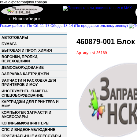
качаю фотографию товара
г Новосибирск
Режим работы: Пн-Сб: 11-17 Обед с 13-14 (По предварительному звонку)
АВТОТОВАРЫ
460879-001 Блок 
БУМАГА
БЫТОВАЯ И ПРОФ. ХИМИЯ
Артикул: vt-36169
ВОРОНКИ, ПРОБКИ,
ПЕРЕХОДНИКИ
ДЕМООБОРУДОВАНИЕ
ЗАПРАВКА КАРТРИДЖЕЙ
ЗАПЧАСТИ И РАСХОДКА ДЛЯ
ПРИНТЕРОВ И МФУ
ИНСТРУМЕНТЫ/ПАКЕТЫ/
СПЕЦОБОРУДОВАНИЕ
КАРТРИДЖИ ДЛЯ ПРИНТЕРА И
МФУ
КОМПЬЮТЕР. ЗАПЧАСТИ И
АКСЕССУАРЫ
КОПИРЫ/МФУ/ПРИНТЕРЫ
ОПС И ВИДЕОНАБЛЮДЕНИЕ
ОРИГИНАЛЬНЫЕ АКСЕССУАРЫ