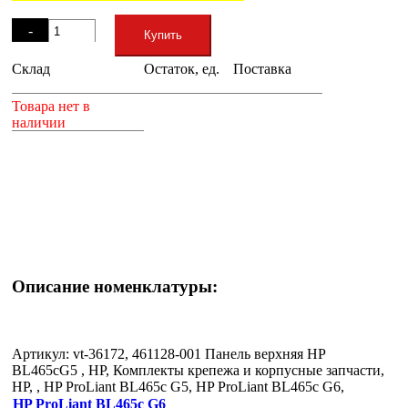
Остаток
-
Купить
Склад
Остаток, ед.
Поставка
+
Товара нет в
наличии
Описание номенклатуры:
Артикул: vt-36172, 461128-001 Панель верхняя HP
BL465cG5 , HP, Комплекты крепежа и корпусные запчасти,
HP, , HP ProLiant BL465c G5, HP ProLiant BL465c G6,
HP ProLiant BL465c G6