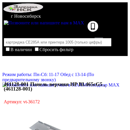
г Новосибирск
В наличии
Сбросить фильтр
Корзина пуста
Очистить корзину
Режим работы: Пн-Сб: 11-17 Обед с 13-14 (По
предварительному звонку)
461128-001 Панель верхняя HP BL465cG5 ,
Мессенджер MAX
(461128-001)
Артикул: vt-36172