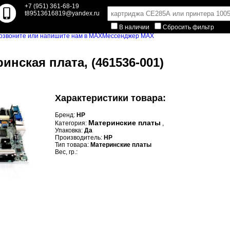
+7 (951) 361-68-19
t89513616819@yandex.ru
В наличии
Сбросить фильтр
Мессенджер MAX
инская плата, (461536-001)
Характеристики товара:
Бренд:
HP
Материнские платы
Категория:
,
Упаковка:
Да
Производитель:
HP
Тип товара:
Материнские платы
Вес, гр.: