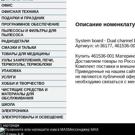
ОФИС
ОФИСНАЯ ТЕХНИКА
ПОДАРКИ И ПРАЗДНИК
Описание номенклат
ПРОГРАММНОЕ ОБЕСПЕЧЕНИЕ
ПЫЛЕСОСЫ И ФИЛЬТРЫ ДЛЯ
ПЫЛЕСОСА
System board - Dual channe
РАДИОДЕТАЛИ
Артикул: vt-36177, 461536-
СМАЗКИ И ТАЛЬКИ
ТОВАРЫ ДЛЯ МЕДИЦИНЫ
Купить 461536-001 Материнс
УЗЛЫ ЗАКРЕПЛЕНИЯ, ПЕЧИ,
Доставляем товары по Росс
ТЕРМОУЗЛЫ, ТЕРМОБЛОКИ
Комплект поставки и внешни
УПАКОВКА
Приведенные на нашем сайте
не являются публичной офер
УСЛУГИ
необходимо связаться с ме
ХОББИ И ТВОРЧЕСТВО
ЧИСТЯЩИЕ СРЕДСТВА И
МАТЕРИАЛЫ ДЛЯ
ОБСЛУЖИВАНИЯ
ШКОЛА
ЭЛЕКТРОНИКА
ЭЛЕКТРОТОВАРЫ И ОСВЕЩЕНИЕ
1 картридж
Мессенджер MAX
ИП Елкин А.И.