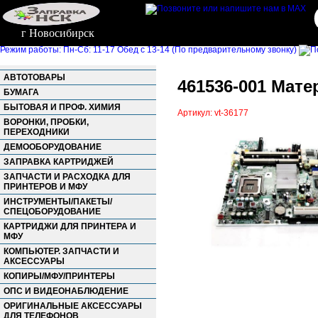
г Новосибирск
Режим работы: Пн-Сб: 11-17 Обед с 13-14 (По предварительному звонку)
АВТОТОВАРЫ
461536-001 Матер
БУМАГА
БЫТОВАЯ И ПРОФ. ХИМИЯ
Артикул: vt-36177
ВОРОНКИ, ПРОБКИ,
ПЕРЕХОДНИКИ
ДЕМООБОРУДОВАНИЕ
ЗАПРАВКА КАРТРИДЖЕЙ
ЗАПЧАСТИ И РАСХОДКА ДЛЯ
ПРИНТЕРОВ И МФУ
ИНСТРУМЕНТЫ/ПАКЕТЫ/
СПЕЦОБОРУДОВАНИЕ
КАРТРИДЖИ ДЛЯ ПРИНТЕРА И
МФУ
КОМПЬЮТЕР. ЗАПЧАСТИ И
АКСЕССУАРЫ
КОПИРЫ/МФУ/ПРИНТЕРЫ
ОПС И ВИДЕОНАБЛЮДЕНИЕ
ОРИГИНАЛЬНЫЕ АКСЕССУАРЫ
ДЛЯ ТЕЛЕФОНОВ