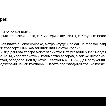
уры:
l DDR2, 667/800MHz
001 Материнская плата, HP, Материнские платы, HP, System boar
кая плата в новосибирске, метро Студенческая, на горской, зап
ии траспортными компаниями или Почтой России.
й вид данного товара могут отличаться от указанных или могут
 цены, характеристики, количество товаров, а так же информац
той, определенной пунктом 2 статьи 437 ГК РФ. Для получения 
неджерами нашей компании. Оплата производится только после 