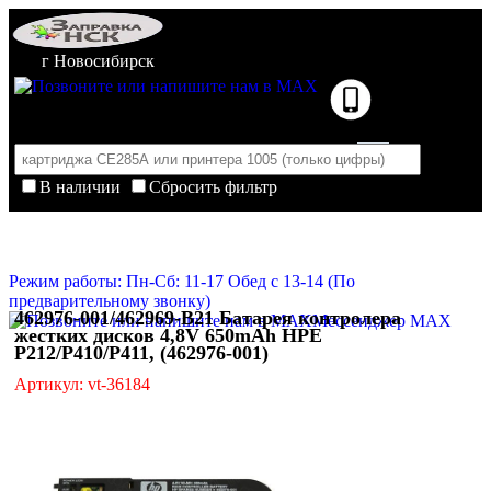
г Новосибирск
В наличии
Сбросить фильтр
Корзина пуста
Очистить корзину
Режим работы: Пн-Сб: 11-17 Обед с 13-14 (По
предварительному звонку)
462976-001/462969-B21 Батарея контролера
Мессенджер MAX
жестких дисков 4,8V 650mAh HPE
P212/P410/P411, (462976-001)
Артикул: vt-36184