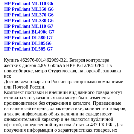
HP ProLiant ML110 G6
HP ProLiant ML350 G6
HP ProLiant ML370 G6
HP ProLiant ML330 G6
HP ProLiant ML110 G7
HP ProLiant BL490c G7
HP ProLiant DL580 G7
HP ProLiant DL385G6
HP ProLiant DL585 G7
Купить 462976-001/462969-B21 Батарея контролера
жестких дисков 4,8V 650mAh HPE P212/P410/P411 в
новосибирске, метро Студенческая, на горской, заправка
нск
Доставляем товары по России траспортными компаниями
или Почтой России.
Комплект поставки и внешний вид данного товара могут
отличаться от указанных или могут быть изменены
производителем без отражения в каталоге. Приведенные
на нашем сайте цены, характеристики, количество товаров,
а так же информация об их наличии на складе носят
ознакомительный характер и не являются публичной
офертой, определенной пунктом 2 статьи 437 ГК РФ. Для
получения информации о характеристиках товаров, их