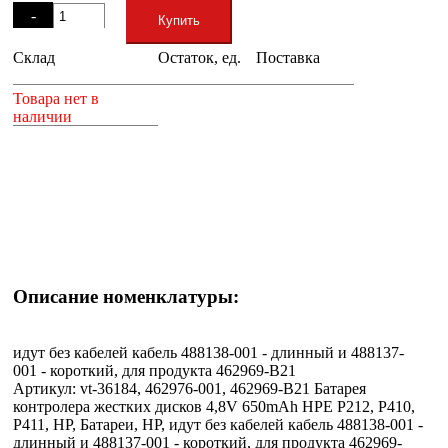
-
Купить
Склад
Остаток, ед.
Поставка
+
Товара нет в
наличии
Описание номенклатуры:
идут без кабелей кабель 488138-001 - длинный и 488137-
001 - короткий, для продукта 462969-B21
Артикул: vt-36184, 462976-001, 462969-B21 Батарея
контролера жестких дисков 4,8V 650mAh HPE P212, P410,
P411, HP, Батареи, HP, идут без кабелей кабель 488138-001 -
длинный и 488137-001 - короткий, для продукта 462969-