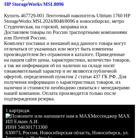
HP StorageWorks MSL8096
Купить 467729-001 Ленточный накопитель Ultrium 1760 HP
StorageWorks MSL2024/8048/8096 в новосибирске, метро
Студенческая, на горской, заправка нск
Доставляем товары по России траспортными компаниями
или Почтой России.
Комплект поставки и внешний вид данного товара могут
отличаться от указанных или могут быть изменены
производителем без отражения в каталоге. Приведенные
на нашем сайте цены, характеристики, количество товаров,
а так же информация об их наличии на складе носят
ознакомительный характер и не являются публичной
офертой, определенной пунктом 2 статьи 437 ГК РФ. Для
получения информации о характеристиках товаров, их
наличии и стоимости необходимо связаться с менеджерами
нашей компании. Оплата производится только после
подтверждения резерва.
1 картридж
Мессенджер MAX
ИП Елкин А.И.
ИНН 540301713300
630073
,
Россия
,
Новосибирская область
,
Новосибирск
,
ул.