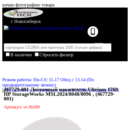
качаю фотографию товара
г Новосибирск
В наличии
Сбросить фильтр
Корзина пуста
Очистить корзину
Режим работы: Пн-Сб: 11-17 Обед с 13-14 (По
предварительному звонку)
467729-001 Ленточный накопитель Ultrium 1760
Мессенджер MAX
HP StorageWorks MSL2024/8048/8096 , (467729-
001)
Артикул: vt-36189