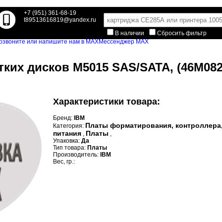
+7 (951) 361-68-19
t89513616819@yandex.ru
В наличии
Сбросить фильтр
Мессенджер MAX
ких дисков M5015 SAS/SATA, (46M082
Характеристики товара:
Бренд:
IBM
Платы форматирования, контроллера
Категория:
питания
Платы
,
,
Упаковка:
Да
Тип товара:
Платы
Производитель:
IBM
Вес, гр.: