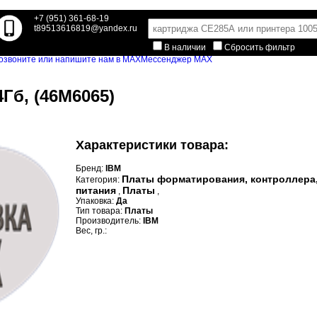
+7 (951) 361-68-19
t89513616819@yandex.ru
В наличии
Сбросить фильтр
Мессенджер MAX
Гб, (46M6065)
Характеристики товара:
Бренд:
IBM
Платы форматирования, контроллера
Категория:
питания
Платы
,
,
Упаковка:
Да
Тип товара:
Платы
Производитель:
IBM
Вес, гр.: