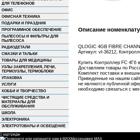
ДЛЯ ТЕЛЕФОНОВ
ОФИС
ОФИСНАЯ ТЕХНИКА
ПОДАРКИ И ПРАЗДНИК
Описание номенклат
ПРОГРАММНОЕ ОБЕСПЕЧЕНИЕ
ПЫЛЕСОСЫ И ФИЛЬТРЫ ДЛЯ
ПЫЛЕСОСА
QLOGIC 4GB FIBRE CHAN
РАДИОДЕТАЛИ
Артикул: vt-36212, Контро
СМАЗКИ И ТАЛЬКИ
ТОВАРЫ ДЛЯ МЕДИЦИНЫ
Купить Контроллер FC 4Гб в
УЗЛЫ ЗАКРЕПЛЕНИЯ, ПЕЧИ,
Доставляем товары по Росс
ТЕРМОУЗЛЫ, ТЕРМОБЛОКИ
Комплект поставки и внешни
УПАКОВКА
Приведенные на нашем сайте
не являются публичной офер
УСЛУГИ
необходимо связаться с ме
ХОББИ И ТВОРЧЕСТВО
ЧИСТЯЩИЕ СРЕДСТВА И
МАТЕРИАЛЫ ДЛЯ
ОБСЛУЖИВАНИЯ
ШКОЛА
ЭЛЕКТРОНИКА
ЭЛЕКТРОТОВАРЫ И ОСВЕЩЕНИЕ
1 картридж
Мессенджер MAX