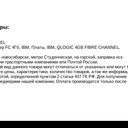
уры:
NEL
ллер FC 4Гб, IBM, Платы, IBM, QLOGIC 4GB FIBRE CHANNEL,
 новосибирске, метро Студенческая, на горской, заправка нск
ии траспортными компаниями или Почтой России.
й вид данного товара могут отличаться от указанных или могут
 цены, характеристики, количество товаров, а так же информац
той, определенной пунктом 2 статьи 437 ГК РФ. Для получения 
неджерами нашей компании. Оплата производится только после 