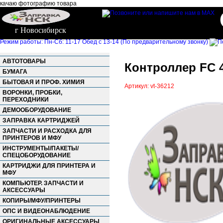
качаю фотографию товара
г Новосибирск
Режим работы: Пн-Сб: 11-17 Обед с 13-14 (По предварительному звонку)
АВТОТОВАРЫ
Контроллер FC 4
БУМАГА
БЫТОВАЯ И ПРОФ. ХИМИЯ
Артикул: vt-36212
ВОРОНКИ, ПРОБКИ,
ПЕРЕХОДНИКИ
ДЕМООБОРУДОВАНИЕ
ЗАПРАВКА КАРТРИДЖЕЙ
ЗАПЧАСТИ И РАСХОДКА ДЛЯ
ПРИНТЕРОВ И МФУ
ИНСТРУМЕНТЫ/ПАКЕТЫ/
СПЕЦОБОРУДОВАНИЕ
КАРТРИДЖИ ДЛЯ ПРИНТЕРА И
МФУ
КОМПЬЮТЕР. ЗАПЧАСТИ И
АКСЕССУАРЫ
КОПИРЫ/МФУ/ПРИНТЕРЫ
ОПС И ВИДЕОНАБЛЮДЕНИЕ
ОРИГИНАЛЬНЫЕ АКСЕССУАРЫ