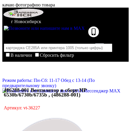
качаю фотографию товара
г Новосибирск
В наличии
Сбросить фильтр
Корзина пуста
Очистить корзину
Режим работы: Пн-Сб: 11-17 Обед с 13-14 (По
предварительному звонку)
486288-001 Вентилятор в сборе HP
Мессенджер MAX
6530b/6730b/6735b , (486288-001)
Артикул: vt-36227