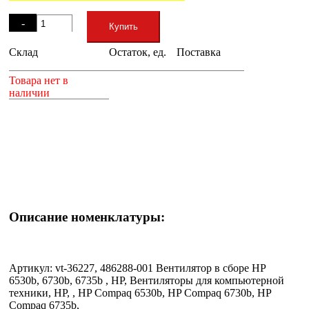
Остаток
-
Купить
Склад
Остаток, ед.
Поставка
+
Товара нет в
наличии
Описание номенклатуры:
Артикул: vt-36227, 486288-001 Вентилятор в сборе HP
6530b, 6730b, 6735b , HP, Вентиляторы для компьютерной
техники, HP, , HP Compaq 6530b, HP Compaq 6730b, HP
Compaq 6735b,