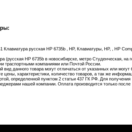
уры:
51 Клавиатура русская HP 6735b , HP, Клавиатуры, HP, , HP Com
ра (русская HP 6735b в новосибирске, метро Студенческая, на г
ии траспортными компаниями или Почтой России.
й вид данного товара могут отличаться от указанных или могут
 цены, характеристики, количество товаров, а так же информац
той, определенной пунктом 2 статьи 437 ГК РФ. Для получения 
неджерами нашей компании. Оплата производится только после 