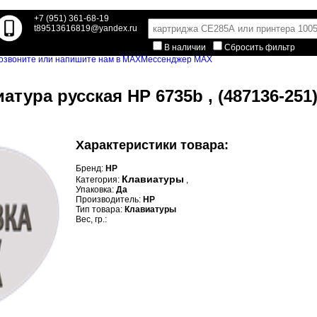
+7 (951) 361-68-19
t89513616819@yandex.ru
В наличии
Сбросить фильтр
Мессенджер MAX
атура русская HP 6735b , (487136-251
Характеристики товара:
Бренд:
HP
Клавиатуры
Категория:
,
Упаковка:
Да
Производитель:
HP
Тип товара:
Клавиатуры
Вес, гр.: