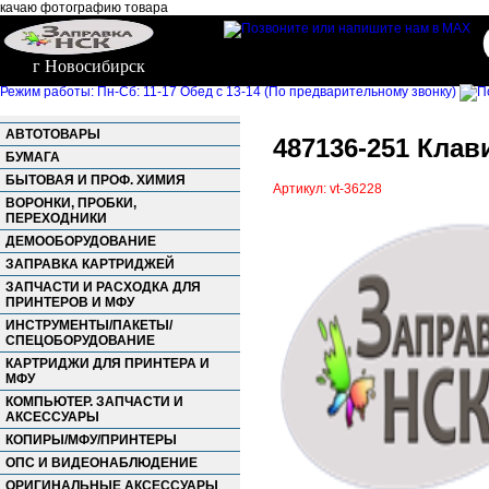
качаю фотографию товара
г Новосибирск
Режим работы: Пн-Сб: 11-17 Обед с 13-14 (По предварительному звонку)
АВТОТОВАРЫ
487136-251 Клави
БУМАГА
БЫТОВАЯ И ПРОФ. ХИМИЯ
Артикул: vt-36228
ВОРОНКИ, ПРОБКИ,
ПЕРЕХОДНИКИ
ДЕМООБОРУДОВАНИЕ
ЗАПРАВКА КАРТРИДЖЕЙ
ЗАПЧАСТИ И РАСХОДКА ДЛЯ
ПРИНТЕРОВ И МФУ
ИНСТРУМЕНТЫ/ПАКЕТЫ/
СПЕЦОБОРУДОВАНИЕ
КАРТРИДЖИ ДЛЯ ПРИНТЕРА И
МФУ
КОМПЬЮТЕР. ЗАПЧАСТИ И
АКСЕССУАРЫ
КОПИРЫ/МФУ/ПРИНТЕРЫ
ОПС И ВИДЕОНАБЛЮДЕНИЕ
ОРИГИНАЛЬНЫЕ АКСЕССУАРЫ