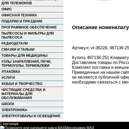
ДЛЯ ТЕЛЕФОНОВ
ОФИС
ОФИСНАЯ ТЕХНИКА
ПОДАРКИ И ПРАЗДНИК
Описание номенклат
ПРОГРАММНОЕ ОБЕСПЕЧЕНИЕ
ПЫЛЕСОСЫ И ФИЛЬТРЫ ДЛЯ
ПЫЛЕСОСА
РАДИОДЕТАЛИ
Артикул: vt-36228, 487136-2
СМАЗКИ И ТАЛЬКИ
ТОВАРЫ ДЛЯ МЕДИЦИНЫ
Купить 487136-251 Клавиату
УЗЛЫ ЗАКРЕПЛЕНИЯ, ПЕЧИ,
Доставляем товары по Росс
ТЕРМОУЗЛЫ, ТЕРМОБЛОКИ
Комплект поставки и внешни
УПАКОВКА
Приведенные на нашем сайте
не являются публичной офер
УСЛУГИ
необходимо связаться с ме
ХОББИ И ТВОРЧЕСТВО
ЧИСТЯЩИЕ СРЕДСТВА И
МАТЕРИАЛЫ ДЛЯ
ОБСЛУЖИВАНИЯ
ШКОЛА
ЭЛЕКТРОНИКА
ЭЛЕКТРОТОВАРЫ И ОСВЕЩЕНИЕ
1 картридж
Мессенджер MAX