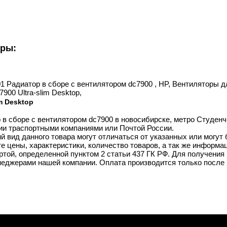
уры:
01 Радиатор в сборе с вентилятором dc7900 , HP, Вентиляторы д
900 Ultra-slim Desktop,
m Desktop
 в сборе с вентилятором dc7900 в новосибирске, метро Студенче
ии траспортными компаниями или Почтой России.
й вид данного товара могут отличаться от указанных или могут
 цены, характеристики, количество товаров, а так же информац
той, определенной пунктом 2 статьи 437 ГК РФ. Для получения 
неджерами нашей компании. Оплата производится только после 