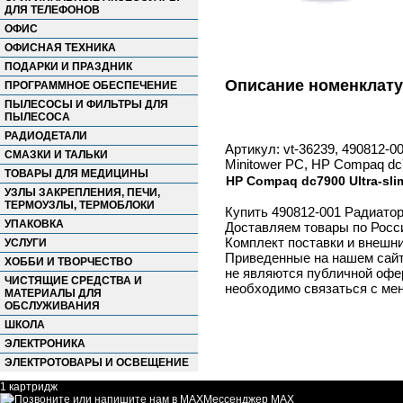
ДЛЯ ТЕЛЕФОНОВ
ОФИС
ОФИСНАЯ ТЕХНИКА
ПОДАРКИ И ПРАЗДНИК
Описание номенклат
ПРОГРАММНОЕ ОБЕСПЕЧЕНИЕ
ПЫЛЕСОСЫ И ФИЛЬТРЫ ДЛЯ
ПЫЛЕСОСА
РАДИОДЕТАЛИ
Артикул: vt-36239, 490812-0
СМАЗКИ И ТАЛЬКИ
Minitower PC, HP Compaq dc7
ТОВАРЫ ДЛЯ МЕДИЦИНЫ
HP Compaq dc7900 Ultra-sli
УЗЛЫ ЗАКРЕПЛЕНИЯ, ПЕЧИ,
ТЕРМОУЗЛЫ, ТЕРМОБЛОКИ
Купить 490812-001 Радиатор
УПАКОВКА
Доставляем товары по Росс
Комплект поставки и внешни
УСЛУГИ
Приведенные на нашем сайте
ХОББИ И ТВОРЧЕСТВО
не являются публичной офер
ЧИСТЯЩИЕ СРЕДСТВА И
необходимо связаться с ме
МАТЕРИАЛЫ ДЛЯ
ОБСЛУЖИВАНИЯ
ШКОЛА
ЭЛЕКТРОНИКА
ЭЛЕКТРОТОВАРЫ И ОСВЕЩЕНИЕ
1 картридж
Мессенджер MAX