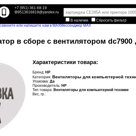
+7 (951) 361-68-19
t89513616819@yandex.ru
В наличии
Сбросить фильтр
Мессенджер MAX
атор в сборе с вентилятором dc7900 ,
Характеристики товара:
Бренд:
HP
Вентиляторы для компьютерной техн
Категория:
Упаковка:
Да
Производитель:
HP
Тип товара:
Вентиляторы для компьютерной техники
Вес, гр.: