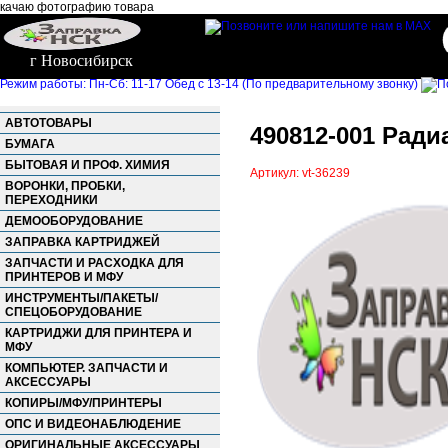
качаю фотографию товара
г Новосибирск
Режим работы: Пн-Сб: 11-17 Обед с 13-14 (По предварительному звонку)
АВТОТОВАРЫ
490812-001 Ради
БУМАГА
БЫТОВАЯ И ПРОФ. ХИМИЯ
Артикул: vt-36239
ВОРОНКИ, ПРОБКИ,
ПЕРЕХОДНИКИ
ДЕМООБОРУДОВАНИЕ
ЗАПРАВКА КАРТРИДЖЕЙ
ЗАПЧАСТИ И РАСХОДКА ДЛЯ
ПРИНТЕРОВ И МФУ
ИНСТРУМЕНТЫ/ПАКЕТЫ/
СПЕЦОБОРУДОВАНИЕ
КАРТРИДЖИ ДЛЯ ПРИНТЕРА И
МФУ
КОМПЬЮТЕР. ЗАПЧАСТИ И
АКСЕССУАРЫ
КОПИРЫ/МФУ/ПРИНТЕРЫ
ОПС И ВИДЕОНАБЛЮДЕНИЕ
ОРИГИНАЛЬНЫЕ АКСЕССУАРЫ