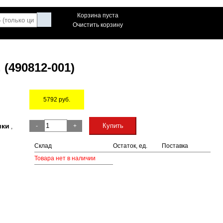
Корзина пуста
Очистить корзину
 (490812-001)
5792
руб.
Остаток
ики
Купить
-
+
,
Склад
Остаток, ед.
Поставка
Товара нет в наличии