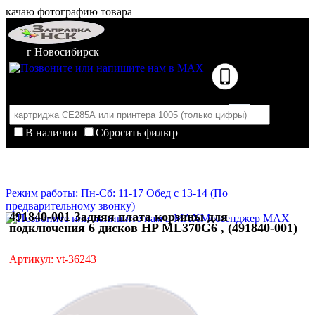
качаю фотографию товара
г Новосибирск
В наличии
Сбросить фильтр
Корзина пуста
Очистить корзину
Режим работы: Пн-Сб: 11-17 Обед с 13-14 (По
предварительному звонку)
491840-001 Задняя плата корзины для
Мессенджер MAX
подключения 6 дисков HP ML370G6 , (491840-001)
Артикул: vt-36243