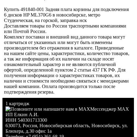
Купить 491840-001 Задняя плата корзины для подключения
6 дисков HP ML370G6 в новосибирске, метро
Студенческая, на горской, заправка нск
Доставляем товары по России траспортными компаниями
или Почтой России.
Комплект поставки и внешний вид данного товара могут
отличаться от указанных или могут быть изменены
производителем без отражения в каталоге. Приведенные
на нашем сайте цены, характеристики, количество товаров,
а так же информация об их наличии на складе носят
ознакомительный характер и не являются публичной
офертой, определенной пунктом 2 статьи 437 ГК РФ. Для
получения информации о характеристиках товаров, их
наличии и стоимости необходимо связаться с менеджерами
нашей компании. Оплата производится только после
подтверждения резерва.
1 картридж
Мессенджер MAX
ИП Елкин А.И.
ИНН 540301713300
630073
,
Россия
,
Новосибирская область
,
Новосибирск
,
ул.
Блюхера, д.30 офис 1а
Телефон:
+7 (951) 361-68-19