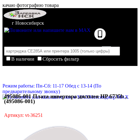
качаю фотографию товара
г Новосибирск
В наличии
Сбросить фильтр
Корзина пуста
Очистить корзину
Режим работы: Пн-Сб: 11-17 Обед с 13-14 (По
предварительному звонку)
495086-001 Плата инвертора дисплея HP 6735b ,
Мессенджер MAX
(495086-001)
Артикул: vt-36251