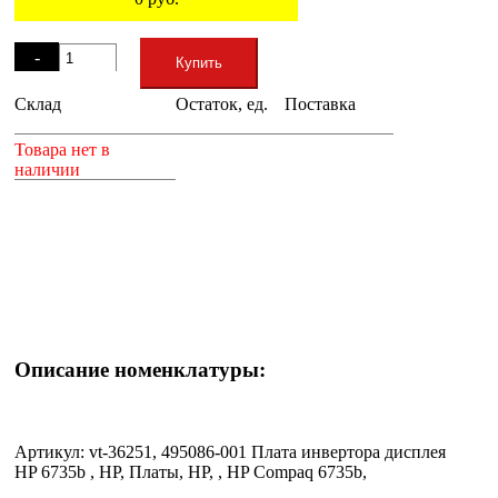
Остаток
-
Купить
Склад
Остаток, ед.
Поставка
+
Товара нет в
наличии
Описание номенклатуры:
Артикул: vt-36251, 495086-001 Плата инвертора дисплея
HP 6735b , HP, Платы, HP, , HP Compaq 6735b,