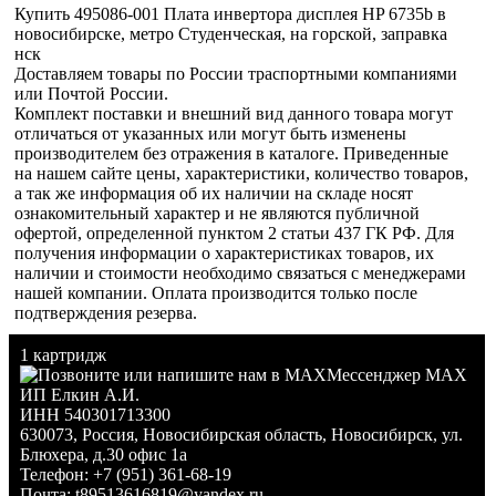
Купить 495086-001 Плата инвертора дисплея HP 6735b в
новосибирске, метро Студенческая, на горской, заправка
нск
Доставляем товары по России траспортными компаниями
или Почтой России.
Комплект поставки и внешний вид данного товара могут
отличаться от указанных или могут быть изменены
производителем без отражения в каталоге. Приведенные
на нашем сайте цены, характеристики, количество товаров,
а так же информация об их наличии на складе носят
ознакомительный характер и не являются публичной
офертой, определенной пунктом 2 статьи 437 ГК РФ. Для
получения информации о характеристиках товаров, их
наличии и стоимости необходимо связаться с менеджерами
нашей компании. Оплата производится только после
подтверждения резерва.
1 картридж
Мессенджер MAX
ИП Елкин А.И.
ИНН 540301713300
630073
,
Россия
,
Новосибирская область
,
Новосибирск
,
ул.
Блюхера, д.30 офис 1а
Телефон:
+7 (951) 361-68-19
Почта:
t89513616819@yandex.ru