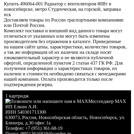
Купить 496064-001 Радиатор с вентилятором 80Вт в
новосибирске, метро Студенческая, на горской, заправка
нск
Доставляем товары по России траспортными компаниями
или Почтой России.
Комплект поставки и внешний вид данного товара могут
отличаться от указанных или могут быть изменены
производителем без отражения в каталоге. Приведенные
на нашем сайте цены, характеристики, количество товаров,
а так же информация об их наличии на складе носят
ознакомительный характер и не являются публичной
офертой, определенной пунктом 2 статьи 437 ГК РФ. Для
получения информации о характеристиках товаров, их
наличии и стоимости необходимо связаться с менеджерами
нашей компании. Оплата производится только после
подтверждения резерва.
1 картридж
Мессенджер MAX
ИП Елкин А.И.
ИНН 540301713300
630073
,
Россия
,
Новосибирская область
,
Новосибирск
,
ул.
Блюхера, д.30 офис 1а
Телефон:
+7 (951) 361-68-19
Почта:
t89513616819@yandex.ru