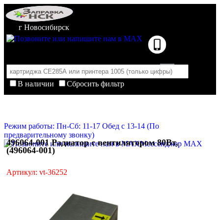
г Новосибирск
В наличии
Сбросить фильтр
Корзина пуста
Очистить корзину
Режим работы: Пн-Сб: 11-17 Обед с 13-14 (По
предварительному звонку)
496064-001 Радиатор с вентилятором 80Вт,
Мессенджер MAX
(496064-001)
Артикул: vt-36252