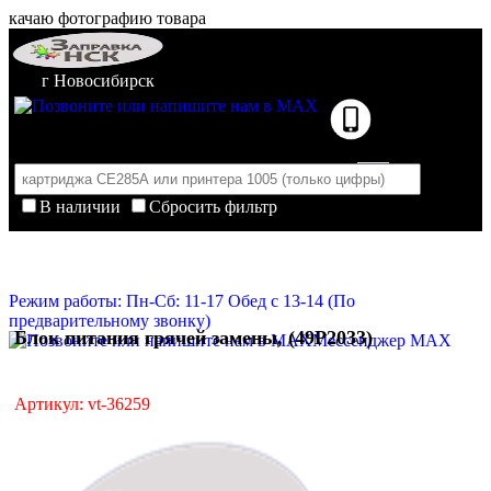
качаю фотографию товара
г Новосибирск
В наличии
Сбросить фильтр
Корзина пуста
Очистить корзину
Режим работы: Пн-Сб: 11-17 Обед с 13-14 (По
предварительному звонку)
Блок питания грячей замены, (49P2033)
Мессенджер MAX
Артикул: vt-36259