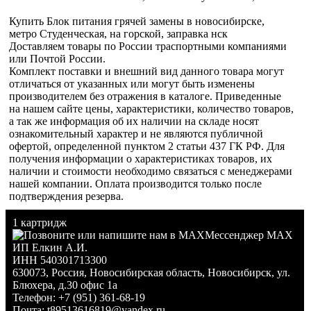
Купить Блок питания грячей замены в новосибирске,
метро Студенческая, на горской, заправка нск
Доставляем товары по России траспортными компаниями
или Почтой России.
Комплект поставки и внешний вид данного товара могут
отличаться от указанных или могут быть изменены
производителем без отражения в каталоге. Приведенные
на нашем сайте цены, характеристики, количество товаров,
а так же информация об их наличии на складе носят
ознакомительный характер и не являются публичной
офертой, определенной пунктом 2 статьи 437 ГК РФ. Для
получения информации о характеристиках товаров, их
наличии и стоимости необходимо связаться с менеджерами
нашей компании. Оплата производится только после
подтверждения резерва.
1 картридж
Мессенджер MAX
ИП Елкин А.И.
ИНН 540301713300
630073
,
Россия
,
Новосибирская область
,
Новосибирск
,
ул.
Блюхера, д.30 офис 1а
Телефон:
+7 (951) 361-68-19
Почта:
t89513616819@yandex.ru