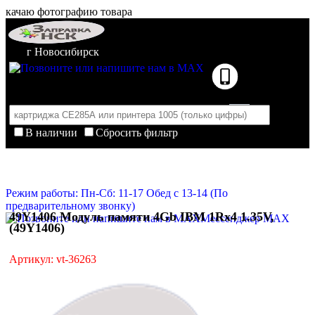
качаю фотографию товара
г Новосибирск
В наличии
Сбросить фильтр
Корзина пуста
Очистить корзину
Режим работы: Пн-Сб: 11-17 Обед с 13-14 (По
предварительному звонку)
49Y1406 Модуль памяти 4Gb IBM 1Rx4 1.35V,
Мессенджер MAX
(49Y1406)
Артикул: vt-36263