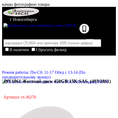
качаю фотографию товара
г Новосибирск
В наличии
Сбросить фильтр
Корзина пуста
Очистить корзину
Режим работы: Пн-Сб: 11-17 Обед с 13-14 (По
предварительному звонку)
49Y1861 Жесткий диск 450GB 15K SAS, (49Y1861)
Мессенджер MAX
Артикул: vt-36276