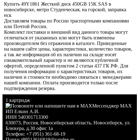
Купить 49Y1861 Жесткий диск 450GB 15K SAS в
новосибирске, метро Студенческая, на горской, заправка
нск
Доставляем товары по России траспортными компаниями
или Почтой России.
Комплект поставки и внешний вид данного товара могут
отличаться от указанных или могут быть изменены
производителем без отражения в каталоге. Приведенные
на нашем сайте цены, характеристики, количество товаров,
а так же информация об их наличии на складе носят
ознакомительный характер и не являются публичной
офертой, определенной пунктом 2 статьи 437 ГК РФ. Для
получения информации о характеристиках товаров, их
наличии и стоимости необходимо связаться с менеджерами
нашей компании. Оплата производится только после
подтверждения резерва.
1 картридж
Мессенджер MAX
ИП Елкин А.И.
ИНН 540301713300
630073
,
Россия
,
Новосибирская область
,
Новосибирск
,
ул.
Блюхера, д.30 офис 1а
Телефон:
+7 (951) 361-68-19
Почта:
t89513616819@yandex.ru