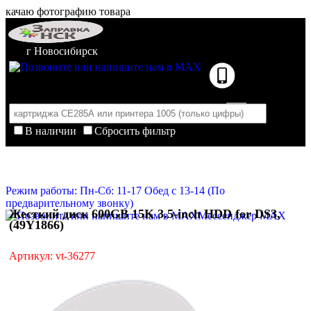
качаю фотографию товара
г Новосибирск
В наличии
Сбросить фильтр
Корзина пуста
Очистить корзину
Режим работы: Пн-Сб: 11-17 Обед с 13-14 (По
предварительному звонку)
Жесткий диск 600GB 15K 3.5-inch HDD for DS3,
Мессенджер MAX
(49Y1866)
Артикул: vt-36277