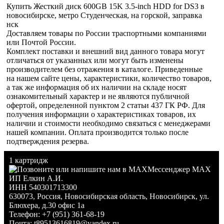
Купить Жесткий диск 600GB 15K 3.5-inch HDD for DS3 в
новосибирске, метро Студенческая, на горской, заправка
нск
Доставляем товары по России траспортными компаниями
или Почтой России.
Комплект поставки и внешний вид данного товара могут
отличаться от указанных или могут быть изменены
производителем без отражения в каталоге. Приведенные
на нашем сайте цены, характеристики, количество товаров,
а так же информация об их наличии на складе носят
ознакомительный характер и не являются публичной
офертой, определенной пунктом 2 статьи 437 ГК РФ. Для
получения информации о характеристиках товаров, их
наличии и стоимости необходимо связаться с менеджерами
нашей компании. Оплата производится только после
подтверждения резерва.
1 картридж
Мессенджер MAX
ИП Елкин А.И.
ИНН 540301713300
630073
,
Россия
,
Новосибирская область
,
Новосибирск
,
ул.
Блюхера, д.30 офис 1а
Телефон:
+7 (951) 361-68-19
Почта:
t89513616819@yandex.ru